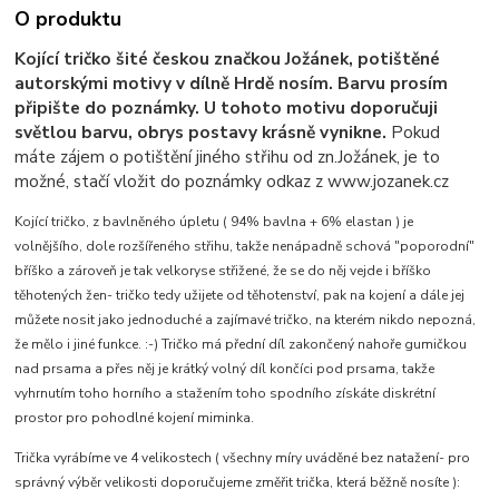
O produktu
Kojící tričko šité českou značkou Jožánek, potištěné
autorskými motivy v dílně Hrdě nosím. Barvu prosím
připište do poznámky. U tohoto motivu doporučuji
světlou barvu, obrys postavy krásně vynikne.
Pokud
máte zájem o potištění jiného střihu od zn.Jožánek, je to
možné, stačí vložit do poznámky odkaz z www.jozanek.cz
Kojící tričko, z bavlněného úpletu ( 94% bavlna + 6% elastan ) je
volnějšího, dole rozšířeného střihu, takže nenápadně schová "poporodní"
bříško a zároveň je tak velkoryse střižené, že se do něj vejde i bříško
těhotených žen- tričko tedy užijete od těhotenství, pak na kojení a dále jej
můžete nosit jako jednoduché a zajímavé tričko, na kterém nikdo nepozná,
že mělo i jiné funkce. :-) Tričko má přední díl zakončený nahoře gumičkou
nad prsama a přes něj je krátký volný díl končíci pod prsama, takže
vyhrnutím toho horního a stažením toho spodního získáte diskrétní
prostor pro pohodlné kojení miminka.
Trička vyrábíme ve 4 velikostech ( všechny míry uváděné bez natažení- pro
správný výběr velikosti doporučujeme změřit trička, která běžně nosíte ):