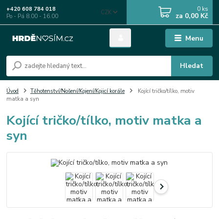
0
ks
+420 608 784 018
CZK
za
0,00 Kč
Po - Pá 8.00 - 16.00
Menu
Hledat
Úvod
Těhotenství/Nošení/Kojení/Kojicí korále
Kojící tričko/tílko, motiv
matka a syn
Kojící tričko/tílko, motiv matka a
syn