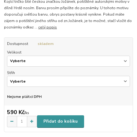
Kojící tričko šité českou značkou Jožánek, potištěné autorskými motivy v
dílně Hrdě nosím. Barvu prosím připište do poznámky. U tohoto motivu
doporučuji světlou barvu, obrys postavy krásně vynikne. Pokud máte
zájem o potištění jiného střihu od zn.Jožánek, je to možné, stačí vložit do
poznámky odkaz ...
celý popis
Dostupnost
skladem
Velikost
Střih
Nejsme plátci DPH
590 Kč
/
ks
Přidat do košíku