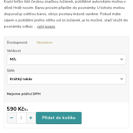
Kojící tričko šité českou značkou Jožánek, potištěné autorskými motivy v
dílně Hrdě nosím. Barvu prosím připište do poznámky. U tohoto motivu
doporučuji světlou barvu, obrys postavy krásně vynikne. Pokud máte
zájem o potištění jiného střihu od zn.Jožánek, je to možné, stačí vložit do
poznámky odkaz ...
celý popis
Dostupnost
Skladem
Velikost
Střih
Nejsme plátci DPH
590 Kč
/
ks
Přidat do košíku