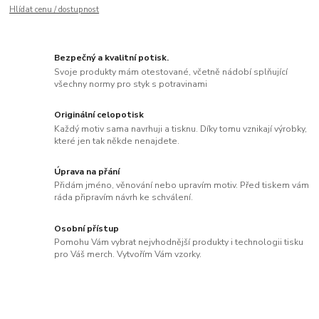
Hlídat cenu / dostupnost
Bezpečný a kvalitní potisk.
Svoje produkty mám otestované, včetně nádobí splňující
všechny normy pro styk s potravinami
Originální celopotisk
Každý motiv sama navrhuji a tisknu. Díky tomu vznikají výrobky,
které jen tak někde nenajdete.
Úprava na přání
Přidám jméno, věnování nebo upravím motiv. Před tiskem vám
ráda připravím návrh ke schválení.
Osobní přístup
Pomohu Vám vybrat nejvhodnější produkty i technologii tisku
pro Váš merch. Vytvořím Vám vzorky.