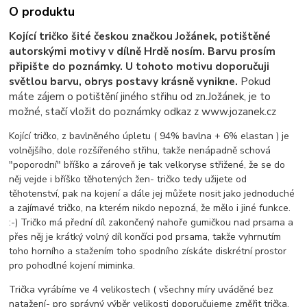
O produktu
Kojící tričko šité českou značkou Jožánek, potištěné
autorskými motivy v dílně Hrdě nosím. Barvu prosím
připište do poznámky. U tohoto motivu doporučuji
světlou barvu, obrys postavy krásně vynikne.
Pokud
máte zájem o potištění jiného střihu od zn.Jožánek, je to
možné, stačí vložit do poznámky odkaz z www.jozanek.cz
Kojící tričko, z bavlněného úpletu ( 94% bavlna + 6% elastan ) je
volnějšího, dole rozšířeného střihu, takže nenápadně schová
"poporodní" bříško a zároveň je tak velkoryse střižené, že se do
něj vejde i bříško těhotených žen- tričko tedy užijete od
těhotenství, pak na kojení a dále jej můžete nosit jako jednoduché
a zajímavé tričko, na kterém nikdo nepozná, že mělo i jiné funkce.
:-) Tričko má přední díl zakončený nahoře gumičkou nad prsama a
přes něj je krátký volný díl končíci pod prsama, takže vyhrnutím
toho horního a stažením toho spodního získáte diskrétní prostor
pro pohodlné kojení miminka.
Trička vyrábíme ve 4 velikostech ( všechny míry uváděné bez
natažení- pro správný výběr velikosti doporučujeme změřit trička,