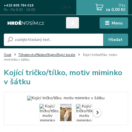
0
ks
+420 608 784 018
CZK
za
0,00 Kč
Po - Pá 8.00 - 16.00
Menu
Hledat
Úvod
Těhotenství/Nošení/Kojení/Kojicí korále
Kojící tričko/tílko, motiv
miminko v šátku
Kojící tričko/tílko, motiv miminko
v šátku