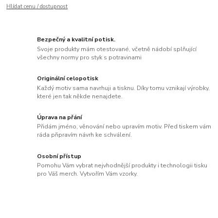
Hlídat cenu / dostupnost
Bezpečný a kvalitní potisk.
Svoje produkty mám otestované, včetně nádobí splňující
všechny normy pro styk s potravinami
Originální celopotisk
Každý motiv sama navrhuji a tisknu. Díky tomu vznikají výrobky,
které jen tak někde nenajdete.
Úprava na přání
Přidám jméno, věnování nebo upravím motiv. Před tiskem vám
ráda připravím návrh ke schválení.
Osobní přístup
Pomohu Vám vybrat nejvhodnější produkty i technologii tisku
pro Váš merch. Vytvořím Vám vzorky.