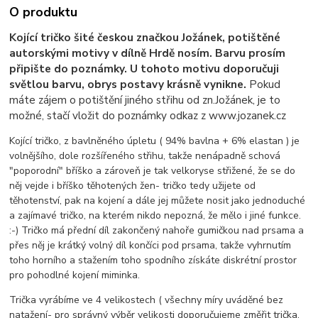
O produktu
Kojící tričko šité českou značkou Jožánek, potištěné
autorskými motivy v dílně Hrdě nosím. Barvu prosím
připište do poznámky. U tohoto motivu doporučuji
světlou barvu, obrys postavy krásně vynikne.
Pokud
máte zájem o potištění jiného střihu od zn.Jožánek, je to
možné, stačí vložit do poznámky odkaz z www.jozanek.cz
Kojící tričko, z bavlněného úpletu ( 94% bavlna + 6% elastan ) je
volnějšího, dole rozšířeného střihu, takže nenápadně schová
"poporodní" bříško a zároveň je tak velkoryse střižené, že se do
něj vejde i bříško těhotených žen- tričko tedy užijete od
těhotenství, pak na kojení a dále jej můžete nosit jako jednoduché
a zajímavé tričko, na kterém nikdo nepozná, že mělo i jiné funkce.
:-) Tričko má přední díl zakončený nahoře gumičkou nad prsama a
přes něj je krátký volný díl končíci pod prsama, takže vyhrnutím
toho horního a stažením toho spodního získáte diskrétní prostor
pro pohodlné kojení miminka.
Trička vyrábíme ve 4 velikostech ( všechny míry uváděné bez
natažení- pro správný výběr velikosti doporučujeme změřit trička,