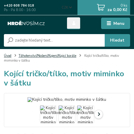
0
ks
+420 608 784 018
CZK
za
0,00 Kč
Po - Pá 8.00 - 16.00
Menu
Hledat
Úvod
Těhotenství/Nošení/Kojení/Kojicí korále
Kojící tričko/tílko, motiv
miminko v šátku
Kojící tričko/tílko, motiv miminko
v šátku