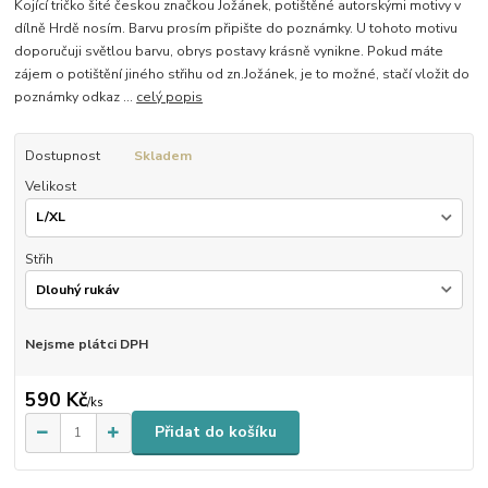
Kojící tričko šité českou značkou Jožánek, potištěné autorskými motivy v
dílně Hrdě nosím. Barvu prosím připište do poznámky. U tohoto motivu
doporučuji světlou barvu, obrys postavy krásně vynikne. Pokud máte
zájem o potištění jiného střihu od zn.Jožánek, je to možné, stačí vložit do
poznámky odkaz ...
celý popis
Dostupnost
Skladem
Velikost
Střih
Nejsme plátci DPH
590 Kč
/
ks
Přidat do košíku