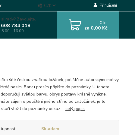
Přihlášení
Y
CZK
 si rady? Zavolejte.
0
ks
 608 784 018
za
0,00 Kč
á 8.00 - 16.00
tričko šité českou značkou Jožánek, potištěné autorskými motivy
ě Hrdě nosím. Barvu prosím připište do poznámky. U tohoto
 doporučuji světlou barvu, obrys postavy krásně vynikne.
áte zájem o potištění jiného střihu od zn.Jožánek, je to
 stačí vložit do poznámky odkaz ...
celý popis
tupnost
Skladem