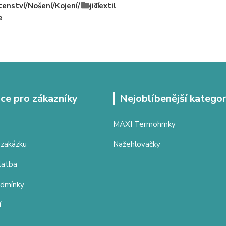
enství/Nošení/Kojení/Kojicí
Textil
e
ce pro zákazníky
Nejoblíbenější kategor
MAXI Termohrnky
 zakázku
Nažehlovačky
latba
odmínky
í