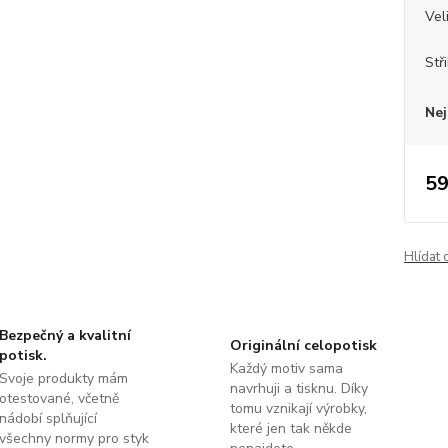
Vel
Stř
Nej
59
Hlídat 
Bezpečný a kvalitní
Originální celopotisk
potisk.
Každý motiv sama
Svoje produkty mám
navrhuji a tisknu. Díky
otestované, včetně
tomu vznikají výrobky,
nádobí splňující
které jen tak někde
všechny normy pro styk