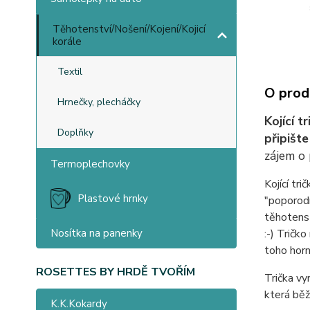
Těhotenství/Nošení/Kojení/Kojicí
korále
Textil
O prod
Hrnečky, plecháčky
Kojící 
Doplňky
připišt
zájem o 
Termoplechovky
Kojící tr
Plastové hrnky
"poporodn
těhotenst
:-) Tričk
Nosítka na panenky
toho horn
ROSETTES BY HRDĚ TVOŘÍM
Trička vy
která běž
K.K.Kokardy