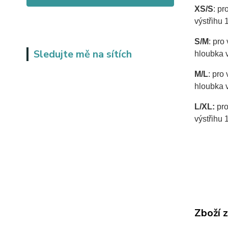
XS/S
: pr
výstřihu 
S/M
: pro
Sledujte mě na sítích
hloubka 
M/L
: pro
hloubka 
L/XL:
pro
výstřihu 
Zboží 