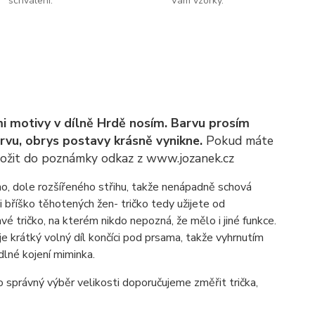
schválení.
Vám vzorky.
ými motivy v dílně Hrdě nosím. Barvu prosím
rvu, obrys postavy krásně vynikne.
Pokud máte
í vložit do poznámky odkaz z www.jozanek.cz
ího, dole rozšířeného střihu, takže nenápadně schová
i bříško těhotených žen- tričko tedy užijete od
vé tričko, na kterém nikdo nepozná, že mělo i jiné funkce.
e krátký volný díl končíci pod prsama, takže vyhrnutím
dlné kojení miminka.
o správný výběr velikosti doporučujeme změřit trička,