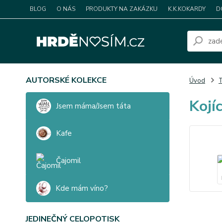
BLOG
O NÁS
PRODUKTY NA ZAKÁZKU
K.K.KOKARDY
D
AUTORSKÉ KOLEKCE
Úvod
T
Kojíc
Jsem máma/Jsem táta
Kafe
Čajomil
Kde mám víno?
JEDINEČNÝ CELOPOTISK