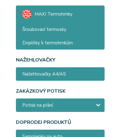
MAXI Termohrnky
Šroubovací termosky
Doplňky k termohrnkům
NAŽEHLOVAČKY
Nažehlovačky A4/A5
ZAKÁZKOVÝ POTISK
Potisk na přání
DOPRODEJ PRODUKTŮ
Samolepky na auto