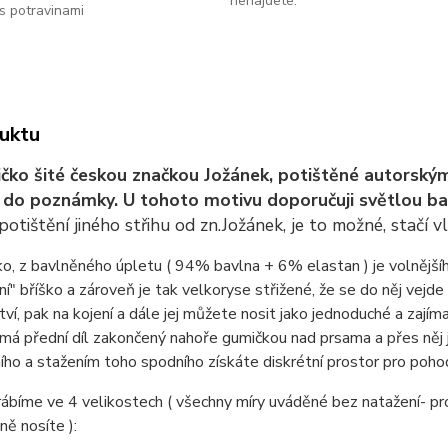
nenajdete.
s potravinami
uktu
tričko šité českou značkou Jožánek, potištěné autorsk
e do poznámky. U tohoto motivu doporučuji světlou ba
potištění jiného střihu od zn.Jožánek, je to možné, stač
ičko, z bavlněného úpletu ( 94% bavlna + 6% elastan ) je volnějš
í" bříško a zároveň je tak velkoryse střižené, že se do něj vejde 
ví, pak na kojení a dále jej můžete nosit jako jednoduché a zajíma
o má přední díl zakončený nahoře gumičkou nad prsama a přes něj j
ího a stažením toho spodního získáte diskrétní prostor pro poho
rábíme ve 4 velikostech ( všechny míry uváděné bez natažení- pr
ně nosíte ):