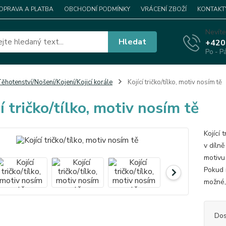
OPRAVA A PLATBA
OBCHODNÍ PODMÍNKY
VRÁCENÍ ZBOŽÍ
KONTAKT
Nevíte
Hledat
+420
Po - P
ěhotenství/Nošení/Kojení/Kojicí korále
Kojící tričko/tílko, motiv nosím tě
í tričko/tílko, motiv nosím tě
Kojící 
v díln
motivu
Pokud m
možné,
Dos