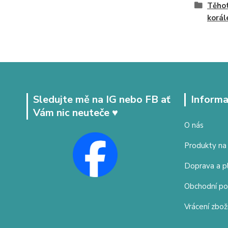
Těhot
korál
Sledujte mě na IG nebo FB ať
Informa
Vám nic neuteče ♥
O nás
Produkty na
Doprava a p
Obchodní p
Vrácení zbož