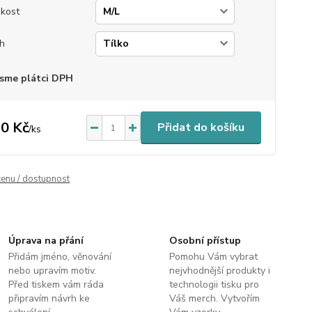
ikost
ih
sme plátci DPH
0 Kč
Přidat do košíku
/
ks
cenu / dostupnost
Úprava na přání
Osobní přístup
Přidám jméno, věnování
Pomohu Vám vybrat
nebo upravím motiv.
nejvhodnější produkty i
Před tiskem vám ráda
technologii tisku pro
připravím návrh ke
Váš merch. Vytvořím