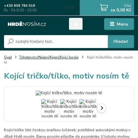
0
ks
+420 608 784 018
CZK
za
0,00 Kč
Po - Pá 8.00 - 16.00
Menu
Hledat
Úvod
Těhotenství/Nošení/Kojení/Kojicí korále
Kojící tričko/tílko, motiv nosím
tě
Kojící tričko/tílko, motiv nosím tě
Kojící tričko šité českou značkou Jožánek, potištěné autorskými motivy v
dílně Hrdě nosím. Barvu prosím připište do poznámky. U tohoto motivu