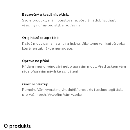
Bezpečný a kvalitní potisk.
Svoje produkty mám otestované, včetně nádobí splňující
všechny normy pro styk s potravinami
Originální celopotisk
Každý motiv sama navrhuji a tisknu. Díky tomu vznikají výrobky,
které jen tak někde nenajdete.
Úprava na přání
Přidám jméno, věnování nebo upravím motiv. Před tiskem vám
ráda připravím návrh ke schválení.
Osobní přístup
Pomohu Vám vybrat nejvhodnější produkty i technologii tisku
pro Váš merch. Vytvořím Vám vzorky.
O produktu