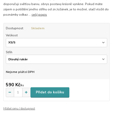
doporučuji světlou barvu, obrys postavy krásně vynikne. Pokud máte
zájem o potištění jiného střihu od zn.Jožánek, je to možné, stačí vložit do
poznámky odkaz ...
celý popis
Dostupnost
Skladem
Velikost
Střih
Nejsme plátci DPH
590 Kč
/
ks
Přidat do košíku
Hlídat cenu / dostupnost