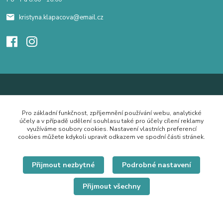
kristyna.klapacova@email.cz
Pro základní funkčnost, zpříjemnění používání webu, analytické
účely a v případě udělení souhlasu také pro účely cílení reklamy
využíváme soubory cookies. Nastavení vlastních preferencí
cookies můžete kdykoli upravit odkazem ve spodní části stránek.
Přijmout nezbytné
Podrobné nastavení
Přijmout všechny
© Copyright 2019 Hrdě nosím.cz
Vytvořeno na
Eshop-rychle.cz