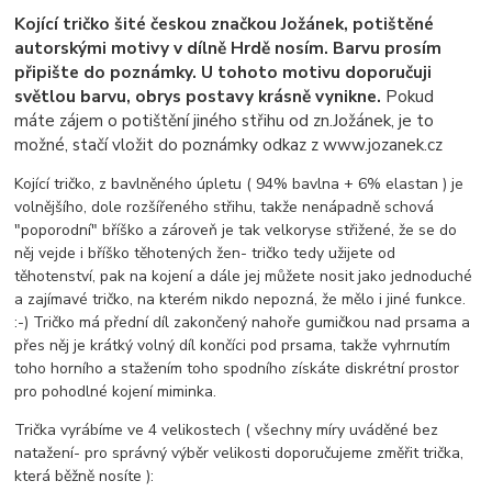
Kojící tričko šité českou značkou Jožánek, potištěné
autorskými motivy v dílně Hrdě nosím. Barvu prosím
připište do poznámky. U tohoto motivu doporučuji
světlou barvu, obrys postavy krásně vynikne.
Pokud
máte zájem o potištění jiného střihu od zn.Jožánek, je to
možné, stačí vložit do poznámky odkaz z www.jozanek.cz
Kojící tričko, z bavlněného úpletu ( 94% bavlna + 6% elastan ) je
volnějšího, dole rozšířeného střihu, takže nenápadně schová
"poporodní" bříško a zároveň je tak velkoryse střižené, že se do
něj vejde i bříško těhotených žen- tričko tedy užijete od
těhotenství, pak na kojení a dále jej můžete nosit jako jednoduché
a zajímavé tričko, na kterém nikdo nepozná, že mělo i jiné funkce.
:-) Tričko má přední díl zakončený nahoře gumičkou nad prsama a
přes něj je krátký volný díl končíci pod prsama, takže vyhrnutím
toho horního a stažením toho spodního získáte diskrétní prostor
pro pohodlné kojení miminka.
Trička vyrábíme ve 4 velikostech ( všechny míry uváděné bez
natažení- pro správný výběr velikosti doporučujeme změřit trička,
která běžně nosíte ):