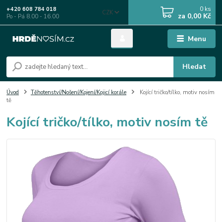
0
ks
+420 608 784 018
CZK
za
0,00 Kč
Po - Pá 8.00 - 16.00
Menu
Hledat
Úvod
Těhotenství/Nošení/Kojení/Kojicí korále
Kojící tričko/tílko, motiv nosím
tě
Kojící tričko/tílko, motiv nosím tě