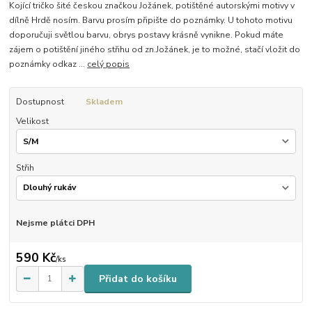
Kojící tričko šité českou značkou Jožánek, potištěné autorskými motivy v
dílně Hrdě nosím. Barvu prosím připište do poznámky. U tohoto motivu
doporučuji světlou barvu, obrys postavy krásně vynikne. Pokud máte
zájem o potištění jiného střihu od zn.Jožánek, je to možné, stačí vložit do
poznámky odkaz ...
celý popis
Dostupnost
Skladem
Velikost
Střih
Nejsme plátci DPH
590 Kč
/
ks
Přidat do košíku