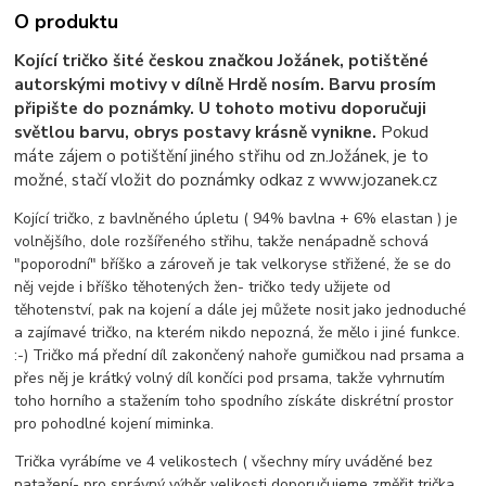
O produktu
Kojící tričko šité českou značkou Jožánek, potištěné
autorskými motivy v dílně Hrdě nosím. Barvu prosím
připište do poznámky. U tohoto motivu doporučuji
světlou barvu, obrys postavy krásně vynikne.
Pokud
máte zájem o potištění jiného střihu od zn.Jožánek, je to
možné, stačí vložit do poznámky odkaz z www.jozanek.cz
Kojící tričko, z bavlněného úpletu ( 94% bavlna + 6% elastan ) je
volnějšího, dole rozšířeného střihu, takže nenápadně schová
"poporodní" bříško a zároveň je tak velkoryse střižené, že se do
něj vejde i bříško těhotených žen- tričko tedy užijete od
těhotenství, pak na kojení a dále jej můžete nosit jako jednoduché
a zajímavé tričko, na kterém nikdo nepozná, že mělo i jiné funkce.
:-) Tričko má přední díl zakončený nahoře gumičkou nad prsama a
přes něj je krátký volný díl končíci pod prsama, takže vyhrnutím
toho horního a stažením toho spodního získáte diskrétní prostor
pro pohodlné kojení miminka.
Trička vyrábíme ve 4 velikostech ( všechny míry uváděné bez
natažení- pro správný výběr velikosti doporučujeme změřit trička,