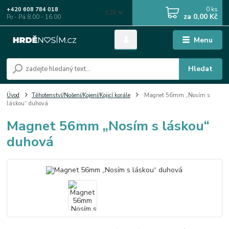
0
ks
+420 608 784 018
CZK
za
0,00 Kč
Po - Pá 8.00 - 16.00
Menu
Hledat
Úvod
Těhotenství/Nošení/Kojení/Kojicí korále
Magnet 56mm „Nosím s
láskou“ duhová
Magnet 56mm „Nosím s láskou“
duhová