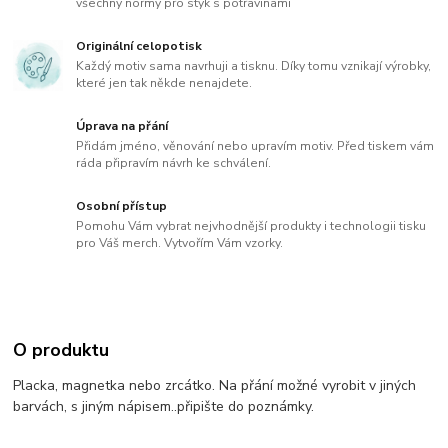
všechny normy pro styk s potravinami
Originální celopotisk
Každý motiv sama navrhuji a tisknu. Díky tomu vznikají výrobky,
které jen tak někde nenajdete.
Úprava na přání
Přidám jméno, věnování nebo upravím motiv. Před tiskem vám
ráda připravím návrh ke schválení.
Osobní přístup
Pomohu Vám vybrat nejvhodnější produkty i technologii tisku
pro Váš merch. Vytvořím Vám vzorky.
O produktu
Placka, magnetka nebo zrcátko. Na přání možné vyrobit v jiných
barvách, s jiným nápisem..připište do poznámky.