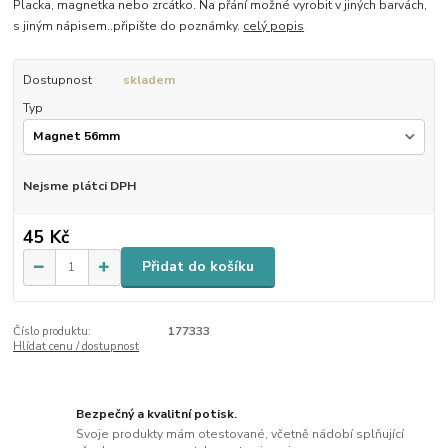
Placka, magnetka nebo zrcátko. Na přání možné vyrobit v jiných barvách,
s jiným nápisem..připište do poznámky.
celý popis
Dostupnost
skladem
Typ
Nejsme plátci DPH
45 Kč
Přidat do košíku
Číslo produktu:
177333
Hlídat cenu / dostupnost
Bezpečný a kvalitní potisk.
Svoje produkty mám otestované, včetně nádobí splňující