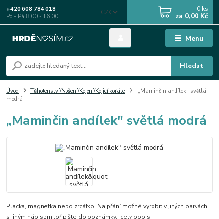
0
ks
+420 608 784 018
CZK
za
0,00 Kč
Po - Pá 8.00 - 16.00
Menu
Hledat
Úvod
Těhotenství/Nošení/Kojení/Kojicí korále
„Maminčin andílek" světlá
modrá
„Maminčin andílek" světlá modrá
Placka, magnetka nebo zrcátko. Na přání možné vyrobit v jiných barvách,
s jiným nápisem..připište do poznámky..
celý popis