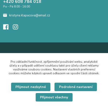
+420 608 784 018
Po - Pá 8.00 - 16.00
kristyna.klapacova@email.cz
Pro základní funkčnost, zpříjemnění používání webu, analytické
účely a v případě udělení souhlasu také pro účely cílení reklamy
využíváme soubory cookies. Nastavení vlastních preferencí
cookies můžete kdykoli upravit odkazem ve spodní části stránek.
Přijmout nezbytné
Podrobné nastavení
Přijmout všechny
© Copyright 2019 Hrdě nosím.cz