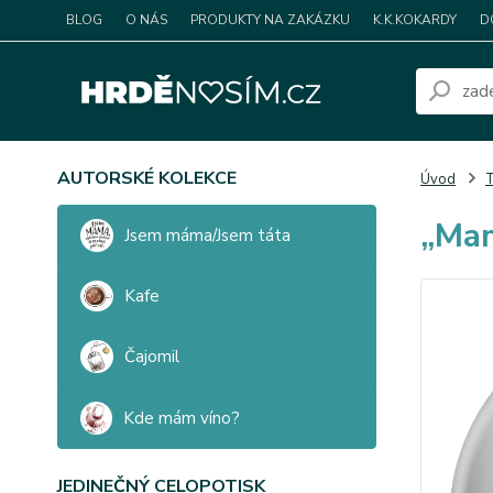
BLOG
O NÁS
PRODUKTY NA ZAKÁZKU
K.K.KOKARDY
D
AUTORSKÉ KOLEKCE
Úvod
T
„Mam
Jsem máma/Jsem táta
Kafe
Čajomil
Kde mám víno?
JEDINEČNÝ CELOPOTISK