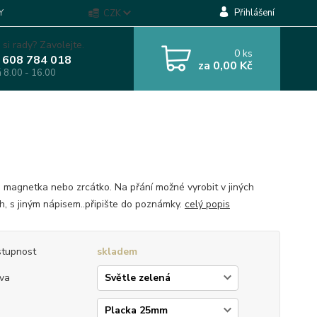
Přihlášení
Y
CZK
 si rady? Zavolejte.
0
ks
 608 784 018
za
0,00 Kč
á 8.00 - 16.00
, magnetka nebo zrcátko. Na přání možné vyrobit v jiných
h, s jiným nápisem..připište do poznámky.
celý popis
tupnost
skladem
va
p