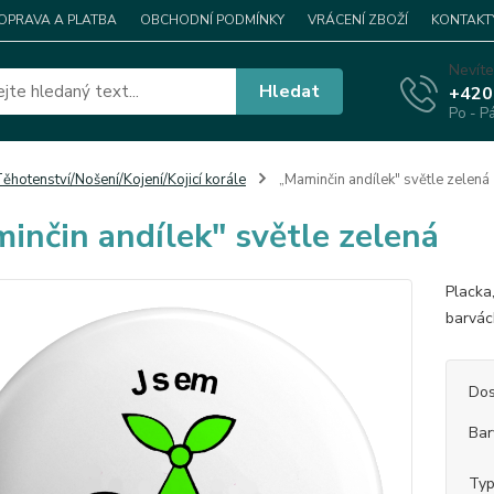
OPRAVA A PLATBA
OBCHODNÍ PODMÍNKY
VRÁCENÍ ZBOŽÍ
KONTAKT
Nevíte
Hledat
+420
Po - P
ěhotenství/Nošení/Kojení/Kojicí korále
„Maminčin andílek" světle zelená
inčin andílek" světle zelená
Placka
barvác
Dos
Bar
Ty