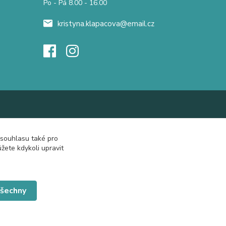
Po - Pá 8.00 - 16.00
kristyna.klapacova@email.cz
 souhlasu také pro
žete kdykoli upravit
všechny
Vytvořeno na
Eshop-rychle.cz