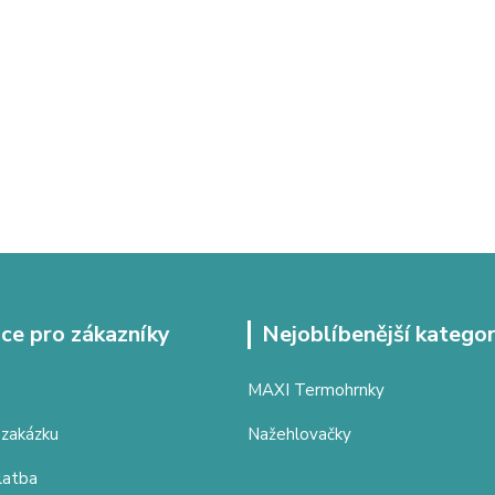
ce pro zákazníky
Nejoblíbenější kategor
MAXI Termohrnky
 zakázku
Nažehlovačky
latba