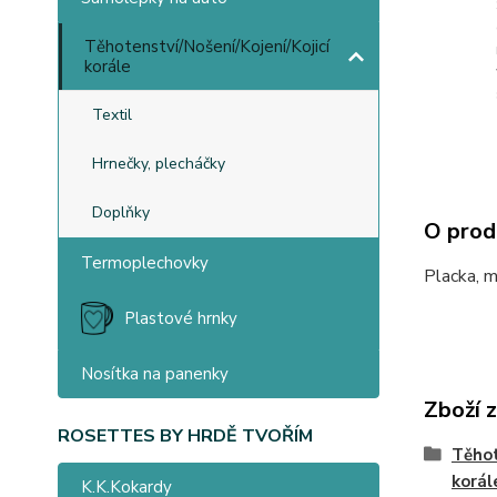
Těhotenství/Nošení/Kojení/Kojicí
korále
Textil
Hrnečky, plecháčky
Doplňky
O prod
Termoplechovky
Placka, m
Plastové hrnky
Nosítka na panenky
Zboží 
ROSETTES BY HRDĚ TVOŘÍM
Těhot
korál
K.K.Kokardy