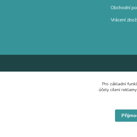
Obchodní p
Vrácení zbož
Pro základní funk
účely cílení reklam
Přijmo
© Copyright 2019 Hrdě nosím.cz