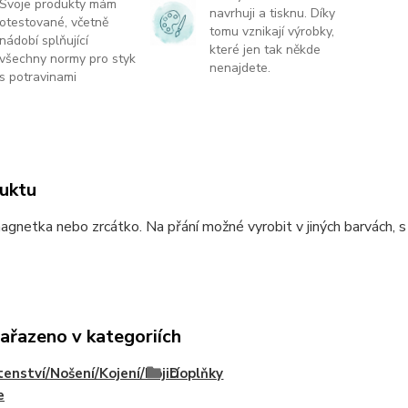
Svoje produkty mám
navrhuji a tisknu. Díky
otestované, včetně
tomu vznikají výrobky,
nádobí splňující
které jen tak někde
všechny normy pro styk
nenajdete.
s potravinami
uktu
agnetka nebo zrcátko. Na přání možné vyrobit v jiných barvách, s
zařazeno v kategoriích
enství/Nošení/Kojení/Kojicí
Doplňky
e