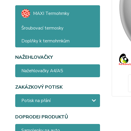
MAXI Termohrnky
Šroubovací termosky
Doplňky k termohrnkům
NAŽEHLOVAČKY
Nažehlovačky A4/A5
ZAKÁZKOVÝ POTISK
Potisk na přání
DOPRODEJ PRODUKTŮ
Samolepky na auto