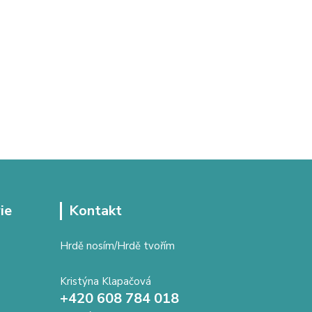
ie
Kontakt
Hrdě nosím/Hrdě tvořím
Kristýna Klapačová
+420 608 784 018