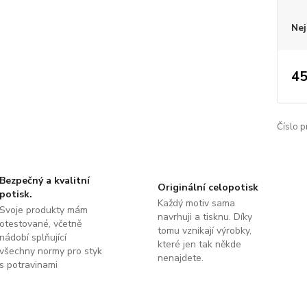
Nej
45
Číslo p
Bezpečný a kvalitní
Originální celopotisk
potisk.
Každý motiv sama
Svoje produkty mám
navrhuji a tisknu. Díky
otestované, včetně
tomu vznikají výrobky,
nádobí splňující
které jen tak někde
všechny normy pro styk
nenajdete.
s potravinami