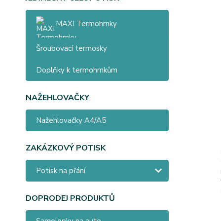
MAXI Termohrnky
Šroubovací termosky
Doplňky k termohrnkům
NAŽEHLOVAČKY
Nažehlovačky A4/A5
ZAKÁZKOVÝ POTISK
Potisk na přání
DOPRODEJ PRODUKTŮ