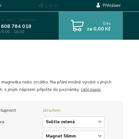
Přihlášení
Y
CZK
 si rady? Zavolejte.
0
ks
 608 784 018
za
0,00 Kč
á 8.00 - 16.00
, magnetka nebo zrcátko. Na přání možné vyrobit v jiných
h, s jiným nápisem..připište do poznámky.
celý popis
tupnost
skladem
va
p