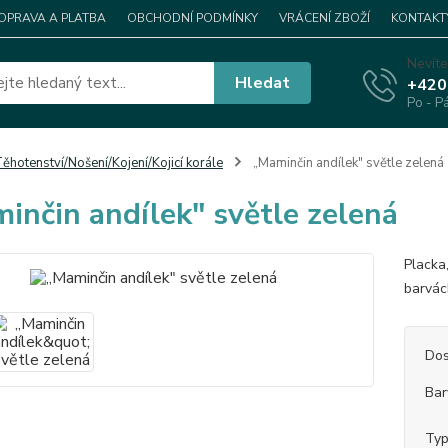
OPRAVA A PLATBA
OBCHODNÍ PODMÍNKY
VRÁCENÍ ZBOŽÍ
KONTAKT
Nevíte
Hledat
+420
Po - P
ěhotenství/Nošení/Kojení/Kojicí korále
„Maminčin andílek" světle zelená
inčin andílek" světle zelená
Placka
barvác
Dos
Bar
Ty