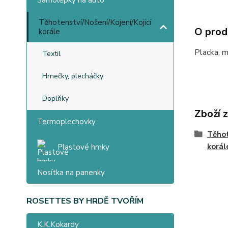
Samolepky na auto
Těhotenství/Nošení/Kojení/Kojicí
O prod
korále
Placka, m
Textil
Hrnečky, plecháčky
Doplňky
Zboží 
Termoplechovky
Těhot
korál
Plastové hrnky
Nosítka na panenky
ROSETTES BY HRDĚ TVOŘÍM
K.K.Kokardy