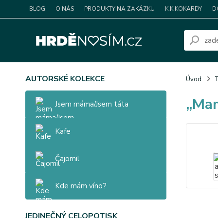
BLOG
O NÁS
PRODUKTY NA ZAKÁZKU
K.K.KOKARDY
D
AUTORSKÉ KOLEKCE
Úvod
T
„Mam
Jsem máma/Jsem táta
Kafe
Čajomil
Kde mám víno?
JEDINEČNÝ CELOPOTISK