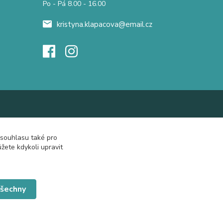
Po - Pá 8.00 - 16.00
kristyna.klapacova@email.cz
 souhlasu také pro
žete kdykoli upravit
všechny