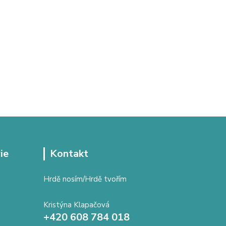
ie
Kontakt
Hrdě nosím/Hrdě tvořím
Kristýna Klapačová
+420 608 784 018