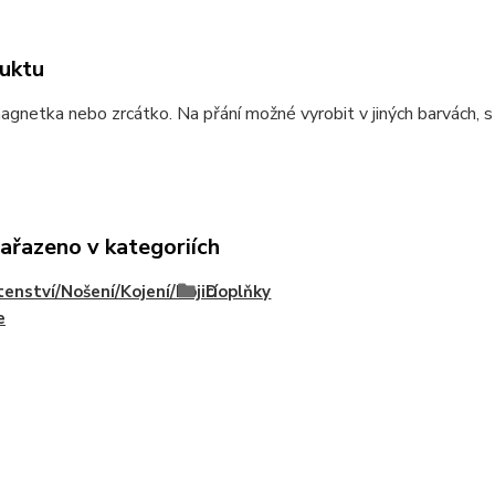
uktu
agnetka nebo zrcátko. Na přání možné vyrobit v jiných barvách, s
zařazeno v kategoriích
enství/Nošení/Kojení/Kojicí
Doplňky
e