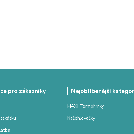
ce pro zákazníky
Nejoblíbenější kategor
MAXI Termohrnky
 zakázku
Nažehlovačky
latba