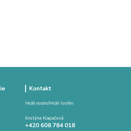
ie
Kontakt
Hrdě nosím/Hrdě tvořím
Kristýna Klapačová
+420 608 784 018