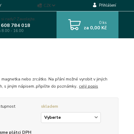
Přihlášení
Y
CZK
 si rady? Zavolejte.
0
ks
 608 784 018
za
0,00 Kč
á 8.00 - 16.00
, magnetka nebo zrcátko. Na přání možné vyrobit v jiných
h, s jiným nápisem..připište do poznámky..
celý popis
tupnost
skladem
p
sme plátci DPH