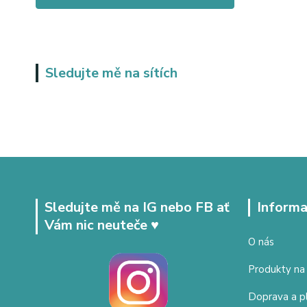
Sledujte mě na sítích
Sledujte mě na IG nebo FB ať
Informa
Vám nic neuteče ♥
O nás
Produkty na
Doprava a p