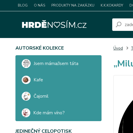
BLOG
O NÁS
PRODUKTY NA ZAKÁZKU
K.K.KOKARDY
D
AUTORSKÉ KOLEKCE
Úvod
T
„Mil
Jsem máma/Jsem táta
Kafe
Čajomil
Kde mám víno?
JEDINEČNÝ CELOPOTISK