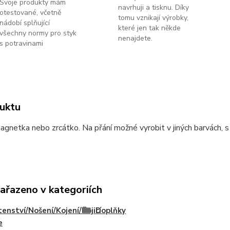
Svoje produkty mám
navrhuji a tisknu. Díky
otestované, včetně
tomu vznikají výrobky,
nádobí splňující
které jen tak někde
všechny normy pro styk
nenajdete.
s potravinami
uktu
agnetka nebo zrcátko. Na přání možné vyrobit v jiných barvách, s
zařazeno v kategoriích
enství/Nošení/Kojení/Kojicí
Doplňky
e