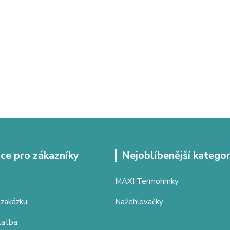
ce pro zákazníky
Nejoblíbenější kategor
MAXI Termohrnky
 zakázku
Nažehlovačky
latba