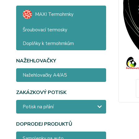
MAXI Termohrnky
Šroubovací termosky
Doplňky k termohrnkům
NAŽEHLOVAČKY
Nažehlovačky A4/A5
ZAKÁZKOVÝ POTISK
Potisk na přání
DOPRODEJ PRODUKTŮ
Samolepky na auto