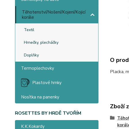
Těhotenství/Nošení/Kojení/Kojicí
korále
Textil
Hrnečky, plecháčky
Doplňky
O prod
Termoplechovky
Placka, m
Plastové hrnky
Nosítka na panenky
Zboží 
ROSETTES BY HRDĚ TVOŘÍM
Těhot
korál
K.K.Kokardy