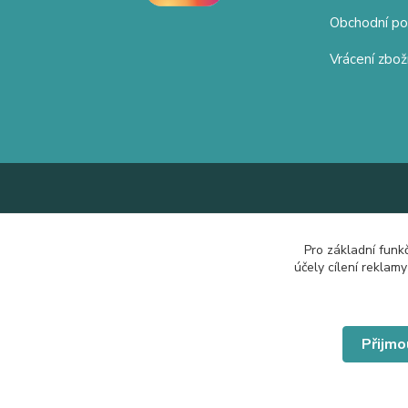
Obchodní p
Vrácení zbož
Pro základní funk
účely cílení reklam
Přijmo
© Copyright 2019 Hrdě nosím.cz