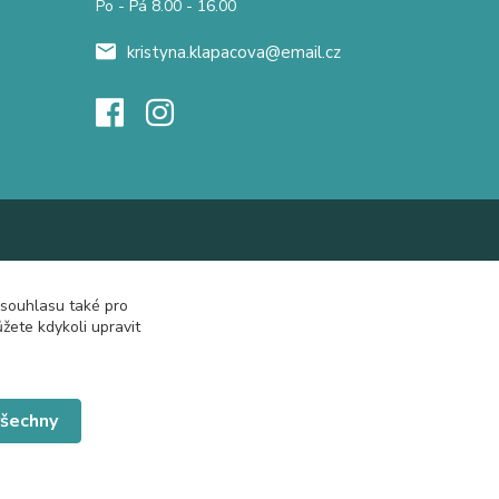
Po - Pá 8.00 - 16.00
kristyna.klapacova@email.cz
 souhlasu také pro
žete kdykoli upravit
všechny
Vytvořeno na
Eshop-rychle.cz