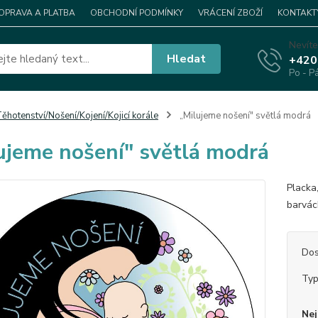
OPRAVA A PLATBA
OBCHODNÍ PODMÍNKY
VRÁCENÍ ZBOŽÍ
KONTAKT
Nevíte
Hledat
+420
Po - P
ěhotenství/Nošení/Kojení/Kojicí korále
„Milujeme nošení" světlá modrá
ujeme nošení" světlá modrá
Placka
barvác
Dos
Ty
Nej