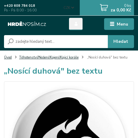
0
ks
+420 608 784 018
CZK
za
0,00 Kč
Po - Pá 8.00 - 16.00
Menu
Hledat
Úvod
Těhotenství/Nošení/Kojení/Kojicí korále
„Nosící duhová" bez textu
„Nosící duhová" bez textu