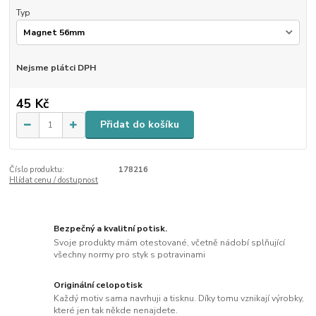
Typ
Nejsme plátci DPH
45 Kč
Přidat do košíku
Číslo produktu:
178216
Hlídat cenu / dostupnost
Bezpečný a kvalitní potisk.
Svoje produkty mám otestované, včetně nádobí splňující
všechny normy pro styk s potravinami
Originální celopotisk
Každý motiv sama navrhuji a tisknu. Díky tomu vznikají výrobky,
které jen tak někde nenajdete.