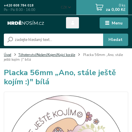
0
ks
+420 608 784 018
CZK
za
0,00 Kč
Po - Pá 8.00 - 16.00
Menu
Hledat
Úvod
Těhotenství/Nošení/Kojení/Kojicí korále
Placka 56mm „Ano, stále
ještě kojím :)" bílá
Placka 56mm „Ano, stále ještě
kojím :)" bílá