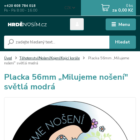
0
ks
+420 608 784 018
CZK
za
0,00 Kč
Po - Pá 8.00 - 16.00
Menu
Hledat
Úvod
Těhotenství/Nošení/Kojení/Kojicí korále
Placka 56mm „Milujeme
nošení" světlá modrá
Placka 56mm „Milujeme nošení"
světlá modrá