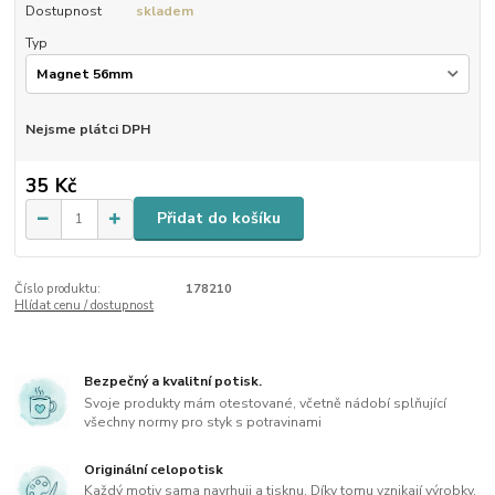
Dostupnost
skladem
Typ
Nejsme plátci DPH
35 Kč
Přidat do košíku
Číslo produktu:
178210
Hlídat cenu / dostupnost
Bezpečný a kvalitní potisk.
Svoje produkty mám otestované, včetně nádobí splňující
všechny normy pro styk s potravinami
Originální celopotisk
Každý motiv sama navrhuji a tisknu. Díky tomu vznikají výrobky,