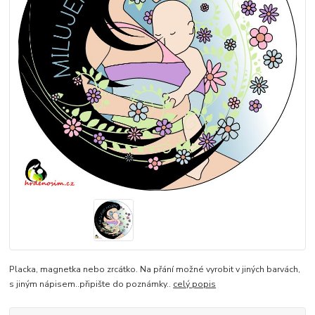
Placka, magnetka nebo zrcátko. Na přání možné vyrobit v jiných barvách,
s jiným nápisem..připište do poznámky..
celý popis