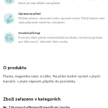
které jen tak někde nenajdete.
Úprava na přání
Přidám jméno, věnování nebo upravím motiv. Před tiskem vám
ráda připravím návrh ke schválení.
Osobní přístup
Pomohu Vám vybrat nejvhodnější produkty i technologii tisku
pro Váš merch. Vytvořím Vám vzorky.
O produktu
Placka, magnetka nebo zrcátko. Na přání možné vyrobit v jiných
barvách, s jiným nápisem..připište do poznámky..
Zboží zařazeno v kategoriích
Těhotenství/Nošení/Kojení/Kojicí korále