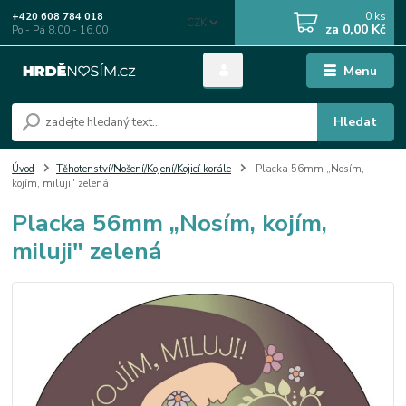
0
ks
+420 608 784 018
CZK
za
0,00 Kč
Po - Pá 8.00 - 16.00
Menu
Hledat
Úvod
Těhotenství/Nošení/Kojení/Kojicí korále
Placka 56mm „Nosím,
kojím, miluji" zelená
Placka 56mm „Nosím, kojím,
miluji" zelená