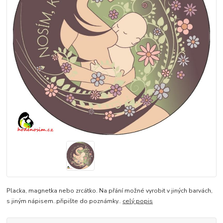
Placka, magnetka nebo zrcátko. Na přání možné vyrobit v jiných barvách,
s jiným nápisem..připište do poznámky..
celý popis