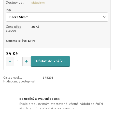
Dostupnost
skladem
Typ
Cena před
35 Kč
slevou
Nejsme plátci DPH
35 Kč
Přidat do košíku
Číslo produktu:
178203
Hlídat cenu / dostupnost
Bezpečný a kvalitní potisk.
Svoje produkty mám otestované, včetně nádobí splňující
všechny normy pro styk s potravinami