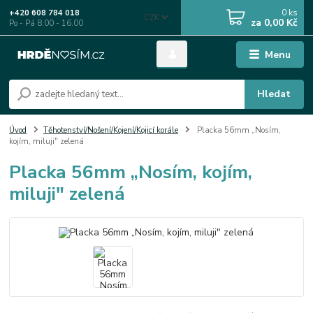
0
ks
+420 608 784 018
CZK
za
0,00 Kč
Po - Pá 8.00 - 16.00
Menu
Hledat
Úvod
Těhotenství/Nošení/Kojení/Kojicí korále
Placka 56mm „Nosím,
kojím, miluji" zelená
Placka 56mm „Nosím, kojím,
miluji" zelená