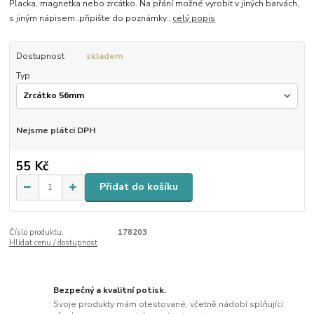
Placka, magnetka nebo zrcátko. Na přání možné vyrobit v jiných barvách,
s jiným nápisem..připište do poznámky..
celý popis
Dostupnost
skladem
Typ
Nejsme plátci DPH
55 Kč
Přidat do košíku
Číslo produktu:
178203
Hlídat cenu / dostupnost
Bezpečný a kvalitní potisk.
Svoje produkty mám otestované, včetně nádobí splňující