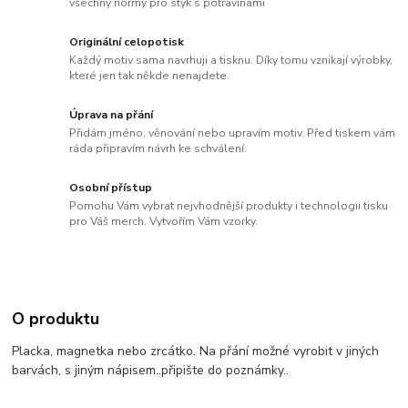
všechny normy pro styk s potravinami
Originální celopotisk
Každý motiv sama navrhuji a tisknu. Díky tomu vznikají výrobky,
které jen tak někde nenajdete.
Úprava na přání
Přidám jméno, věnování nebo upravím motiv. Před tiskem vám
ráda připravím návrh ke schválení.
Osobní přístup
Pomohu Vám vybrat nejvhodnější produkty i technologii tisku
pro Váš merch. Vytvořím Vám vzorky.
O produktu
Placka, magnetka nebo zrcátko. Na přání možné vyrobit v jiných
barvách, s jiným nápisem..připište do poznámky..