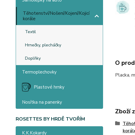
Samolepky na auto
Těhotenství/Nošení/Kojení/Kojicí
korále
Textil
Hrnečky, plecháčky
Doplňky
O prod
Termoplechovky
Placka, m
Plastové hrnky
Nosítka na panenky
Zboží 
ROSETTES BY HRDĚ TVOŘÍM
Těhot
korál
K.K.Kokardy