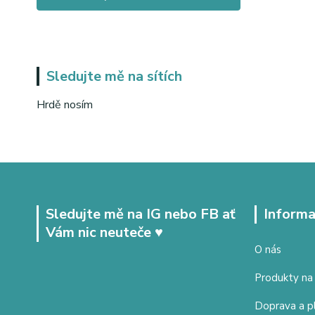
Sledujte mě na sítích
Hrdě nosím
Sledujte mě na IG nebo FB ať
Informa
Vám nic neuteče ♥
O nás
Produkty na
Doprava a p