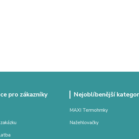
ce pro zákazníky
Nejoblíbenější kategor
MAXI Termohrnky
 zakázku
Nažehlovačky
latba