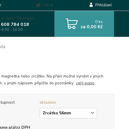
Přihlášení
Y
CZK
 si rady? Zavolejte.
0
ks
 608 784 018
za
0,00 Kč
á 8.00 - 16.00
ílá
, magnetka nebo zrcátko. Na přání možné vyrobit v jiných
h, s jiným nápisem..připište do poznámky..
celý popis
tupnost
skladem
p
sme plátci DPH