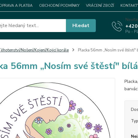
OPRAVA A PLATBA
OBCHODNÍ PODMÍNKY
VRÁCENÍ ZBOŽÍ
KONTAKT
Nevíte
Hledat
+420
Po - P
ěhotenství/Nošení/Kojení/Kojicí korále
Placka 56mm „Nosím své štěstí" b
ka 56mm „Nosím své štěstí" bílá
Placka
barvác
Dos
Ty
Nej