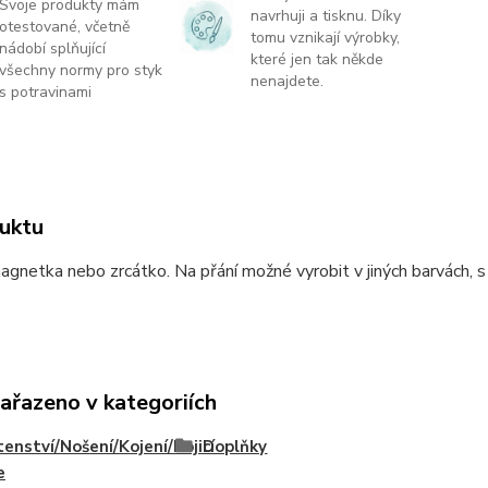
Svoje produkty mám
navrhuji a tisknu. Díky
otestované, včetně
tomu vznikají výrobky,
nádobí splňující
které jen tak někde
všechny normy pro styk
nenajdete.
s potravinami
uktu
agnetka nebo zrcátko. Na přání možné vyrobit v jiných barvách, s
zařazeno v kategoriích
enství/Nošení/Kojení/Kojicí
Doplňky
e