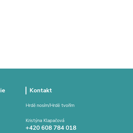
ie
Kontakt
Hrdě nosím/Hrdě tvořím
Kristýna Klapačová
+420 608 784 018