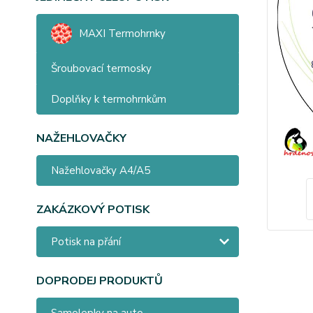
MAXI Termohrnky
Šroubovací termosky
Doplňky k termohrnkům
NAŽEHLOVAČKY
Nažehlovačky A4/A5
ZAKÁZKOVÝ POTISK
Potisk na přání
DOPRODEJ PRODUKTŮ