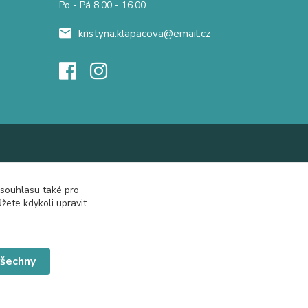
Po - Pá 8.00 - 16.00
kristyna.klapacova@email.cz
 souhlasu také pro
žete kdykoli upravit
všechny