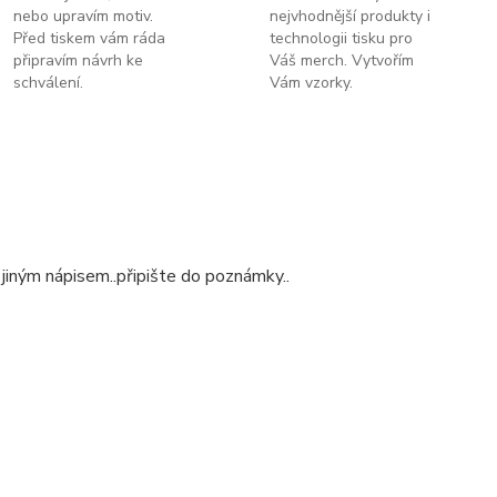
nebo upravím motiv.
nejvhodnější produkty i
Před tiskem vám ráda
technologii tisku pro
připravím návrh ke
Váš merch. Vytvořím
schválení.
Vám vzorky.
 jiným nápisem..připište do poznámky..