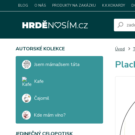
BLOG
O NÁS
PRODUKTY NA ZAKÁZKU
K.K.KOKARDY
D
AUTORSKÉ KOLEKCE
Úvod
T
Plac
Jsem máma/Jsem táta
Kafe
Čajomil
Kde mám víno?
JEDINEČNÝ CELOPOTISK