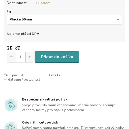
Dostupnost
skladem
Typ
Nejsme plátci DPH
35 Kč
Přidat do košíku
Číslo produktu:
178212
Hlídat cenu / dostupnost
Bezpečný a kvalitní potisk.
Svoje produkty mám otestované, včetně nádobí splňující
všechny normy pro styk s potravinami
Originální celopotisk
Každý motiv sama navrhuji a tisknu. Díky tomu vznikají výrobky,