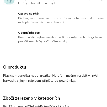
které jen tak někde nenajdete.
Úprava na přání
Přidám jméno, věnování nebo upravím motiv. Před tiskem vám
ráda připravím návrh ke schválení.
Osobní přístup
Pomohu Vám vybrat nejvhodnější produkty i technologii tisku
pro Váš merch. Vytvořím Vám vzorky.
O produktu
Placka, magnetka nebo zrcátko. Na přání možné vyrobit v jiných
barvách, s jiným nápisem..připište do poznámky..
Zboží zařazeno v kategoriích
Těhotenství/Nošení/Kojení/Kojicí korále