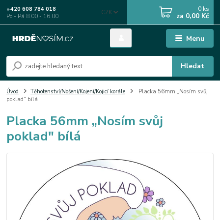
0
ks
+420 608 784 018
CZK
za
0,00 Kč
Po - Pá 8.00 - 16.00
Menu
Hledat
Úvod
Těhotenství/Nošení/Kojení/Kojicí korále
Placka 56mm „Nosím svůj
poklad" bílá
Placka 56mm „Nosím svůj
poklad" bílá