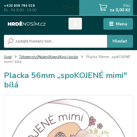
0
ks
+420 608 784 018
CZK
za
0,00 Kč
Po - Pá 8.00 - 16.00
Menu
Hledat
Úvod
Těhotenství/Nošení/Kojení/Kojicí korále
Placka 56mm „spoKOJENÉ
mimi" bílá
Placka 56mm „spoKOJENÉ mimi"
bílá