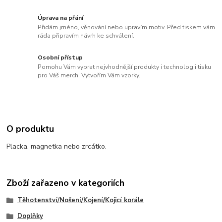
Úprava na přání
Přidám jméno, věnování nebo upravím motiv. Před tiskem vám
ráda připravím návrh ke schválení.
Osobní přístup
Pomohu Vám vybrat nejvhodnější produkty i technologii tisku
pro Váš merch. Vytvořím Vám vzorky.
O produktu
Placka, magnetka nebo zrcátko.
Zboží zařazeno v kategoriích
Těhotenství/Nošení/Kojení/Kojicí korále
Doplňky