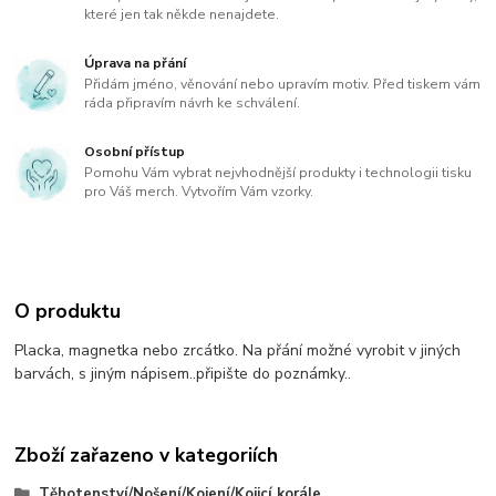
které jen tak někde nenajdete.
Úprava na přání
Přidám jméno, věnování nebo upravím motiv. Před tiskem vám
ráda připravím návrh ke schválení.
Osobní přístup
Pomohu Vám vybrat nejvhodnější produkty i technologii tisku
pro Váš merch. Vytvořím Vám vzorky.
O produktu
Placka, magnetka nebo zrcátko. Na přání možné vyrobit v jiných
barvách, s jiným nápisem..připište do poznámky..
Zboží zařazeno v kategoriích
Těhotenství/Nošení/Kojení/Kojicí korále