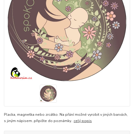
Placka, magnetka nebo zrcátko. Na přání možné vyrobit v jiných barvách,
s jiným nápisem..připište do poznámky..
celý popis