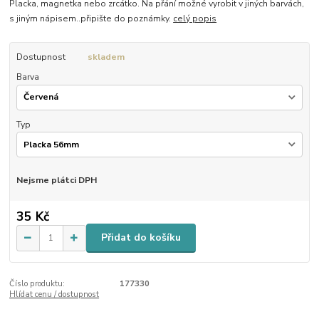
Placka, magnetka nebo zrcátko. Na přání možné vyrobit v jiných barvách,
s jiným nápisem..připište do poznámky.
celý popis
Dostupnost
skladem
Barva
Typ
Nejsme plátci DPH
35 Kč
Přidat do košíku
Číslo produktu:
177330
Hlídat cenu / dostupnost