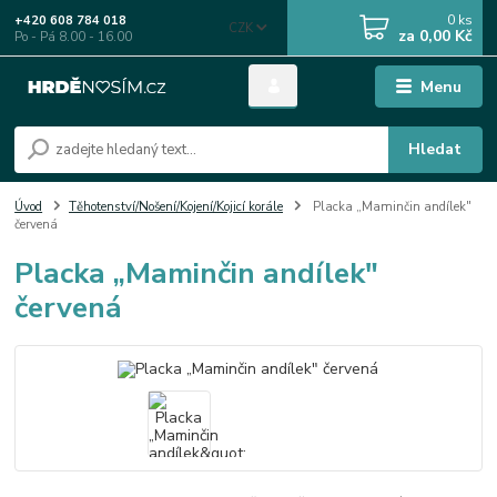
0
ks
+420 608 784 018
CZK
za
0,00 Kč
Po - Pá 8.00 - 16.00
Menu
Hledat
Úvod
Těhotenství/Nošení/Kojení/Kojicí korále
Placka „Maminčin andílek"
červená
Placka „Maminčin andílek"
červená