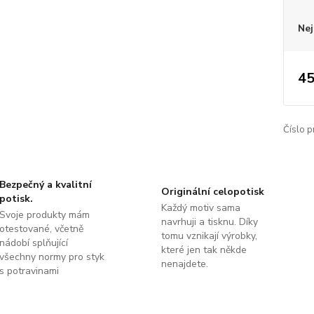
Nej
45
Číslo p
Bezpečný a kvalitní
Originální celopotisk
potisk.
Každý motiv sama
Svoje produkty mám
navrhuji a tisknu. Díky
otestované, včetně
tomu vznikají výrobky,
nádobí splňující
které jen tak někde
všechny normy pro styk
nenajdete.
s potravinami