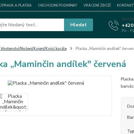
OPRAVA A PLATBA
OBCHODNÍ PODMÍNKY
VRÁCENÍ ZBOŽÍ
KONTAKT
Nevíte
Hledat
+420
Po - P
ěhotenství/Nošení/Kojení/Kojicí korále
Placka „Maminčin andílek" červen
ka „Maminčin andílek" červená
Placka
barvác
Dos
Bar
Ty