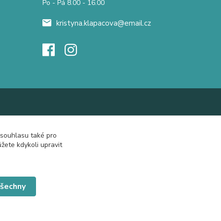
Po - Pá 8.00 - 16.00
kristyna.klapacova@email.cz
 souhlasu také pro
žete kdykoli upravit
všechny
Vytvořeno na
Eshop-rychle.cz