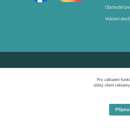
Obchodní p
Vrácení zbož
Pro základní funk
účely cílení reklam
Přijmo
© Copyright 2019 Hrdě nosím.cz