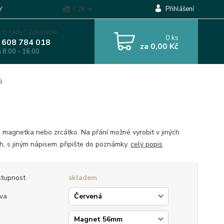
Přihlášení
Y
CZK
 si rady? Zavolejte.
0
ks
 608 784 018
za
0,00 Kč
á 8.00 - 16.00
á
, magnetka nebo zrcátko. Na přání možné vyrobit v jiných
h, s jiným nápisem..připište do poznámky.
celý popis
tupnost
skladem
va
p