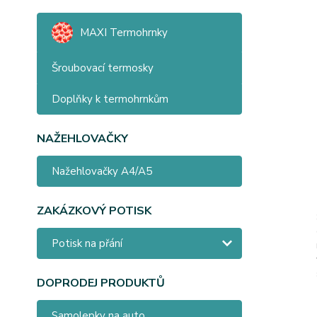
MAXI Termohrnky
Šroubovací termosky
Doplňky k termohrnkům
NAŽEHLOVAČKY
Nažehlovačky A4/A5
ZAKÁZKOVÝ POTISK
Potisk na přání
DOPRODEJ PRODUKTŮ
Samolepky na auto