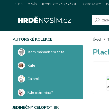
BLOG
O NÁS
PRODUKTY NA ZAKÁZKU
K.K.KOKARDY
D
AUTORSKÉ KOLEKCE
Úvod
T
Plac
Jsem máma/Jsem táta
Kafe
Čajomil
Kde mám víno?
JEDINEČNÝ CELOPOTISK