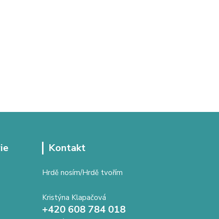
ie
Kontakt
Hrdě nosím/Hrdě tvořím
Kristýna Klapačová
+420 608 784 018