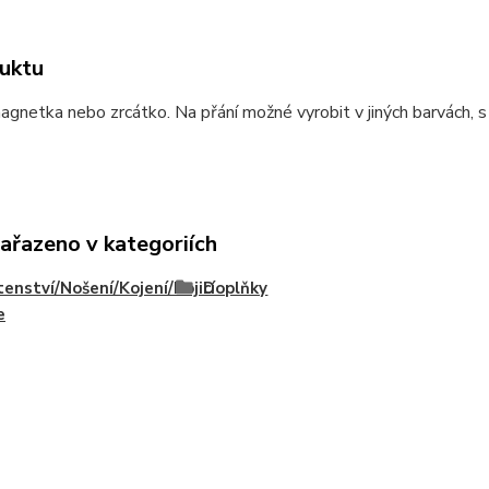
uktu
agnetka nebo zrcátko. Na přání možné vyrobit v jiných barvách, s
zařazeno v kategoriích
enství/Nošení/Kojení/Kojicí
Doplňky
e