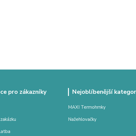
ce pro zákazníky
Nejoblíbenější kategor
MAXI Termohrnky
 zakázku
Nažehlovačky
latba