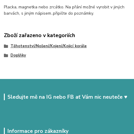
Placka, magnetka nebo zrcátko. Na přání možné vyrobit v jiných
barvách, s jiným nápisem..připište do poznámky.
Zboží zařazeno v kategoriích
Těhotenství/Nošení/Kojení/Kojicí korále
Doplňky
Sledujte mě na IG nebo FB ať Vám nic neuteče ♥
Informace pro zákazníky