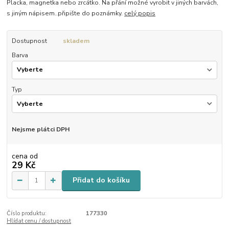
Placka, magnetka nebo zrcátko. Na přání možné vyrobit v jiných barvách,
s jiným nápisem..připište do poznámky.
celý popis
Dostupnost
skladem
Barva
Typ
Nejsme plátci DPH
cena od
29 Kč
Přidat do košíku
Číslo produktu:
177330
Hlídat cenu / dostupnost