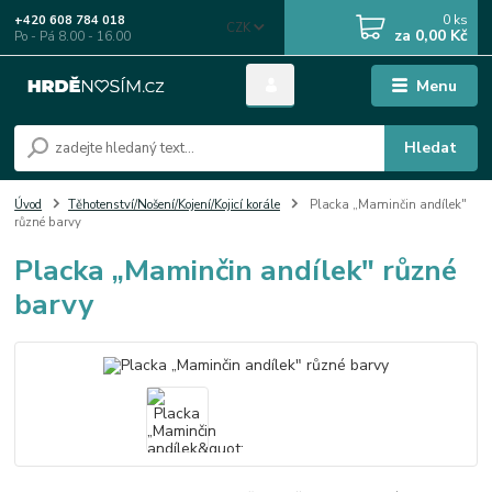
0
ks
+420 608 784 018
CZK
za
0,00 Kč
Po - Pá 8.00 - 16.00
Menu
Hledat
Úvod
Těhotenství/Nošení/Kojení/Kojicí korále
Placka „Maminčin andílek"
různé barvy
Placka „Maminčin andílek" různé
barvy