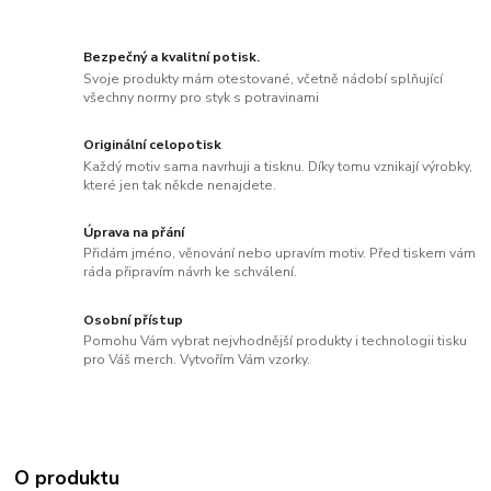
Bezpečný a kvalitní potisk.
Svoje produkty mám otestované, včetně nádobí splňující
všechny normy pro styk s potravinami
Originální celopotisk
Každý motiv sama navrhuji a tisknu. Díky tomu vznikají výrobky,
které jen tak někde nenajdete.
Úprava na přání
Přidám jméno, věnování nebo upravím motiv. Před tiskem vám
ráda připravím návrh ke schválení.
Osobní přístup
Pomohu Vám vybrat nejvhodnější produkty i technologii tisku
pro Váš merch. Vytvořím Vám vzorky.
O produktu