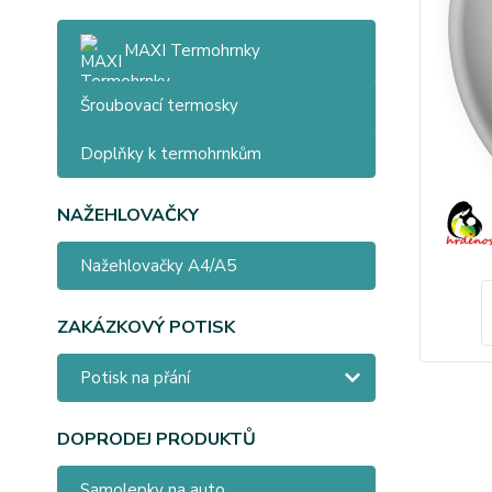
MAXI Termohrnky
Šroubovací termosky
Doplňky k termohrnkům
NAŽEHLOVAČKY
Nažehlovačky A4/A5
ZAKÁZKOVÝ POTISK
Potisk na přání
DOPRODEJ PRODUKTŮ
Samolepky na auto