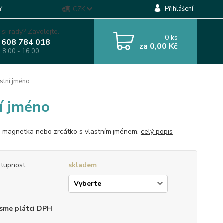
Přihlášení
Y
CZK
 si rady? Zavolejte.
0
ks
 608 784 018
za
0,00 Kč
á 8.00 - 16.00
stní jméno
ní jméno
, magnetka nebo zrcátko s vlastním jménem.
celý popis
tupnost
skladem
p
sme plátci DPH