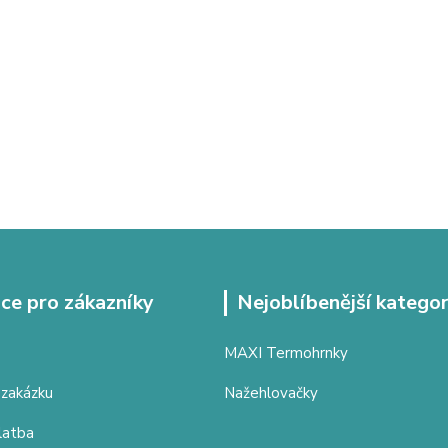
ce pro zákazníky
Nejoblíbenější kategor
MAXI Termohrnky
 zakázku
Nažehlovačky
latba