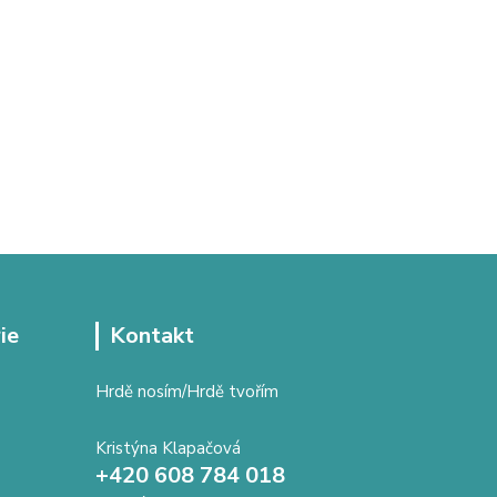
ie
Kontakt
Hrdě nosím/Hrdě tvořím
Kristýna Klapačová
+420 608 784 018