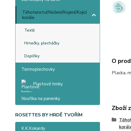
Těhotenství/Nošení/Kojení/Kojicí
korále
Textil
Hrnečky, plecháčky
Doplňky
O prod
Termoplechovky
Placka, 
Plastové hrnky
Nosítka na panenky
Zboží 
ROSETTES BY HRDĚ TVOŘÍM
Těhot
korál
K.K.Kokardy