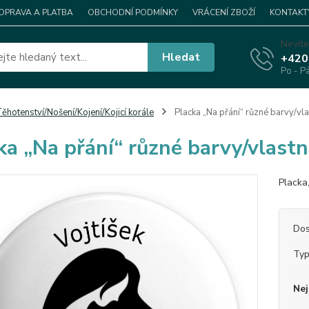
OPRAVA A PLATBA
OBCHODNÍ PODMÍNKY
VRÁCENÍ ZBOŽÍ
KONTAKT
Nevíte
Hledat
+420
Po - P
ěhotenství/Nošení/Kojení/Kojicí korále
Placka „Na přání“ různé barvy/vla
ka „Na přání“ různé barvy/vlast
Placka
Dos
Ty
Nej