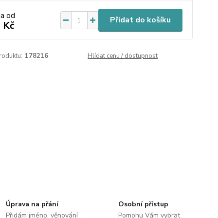
na od
Přidat do košíku
 Kč
roduktu:
178216
Hlídat cenu / dostupnost
Úprava na přání
Osobní přístup
Přidám jméno, věnování
Pomohu Vám vybrat