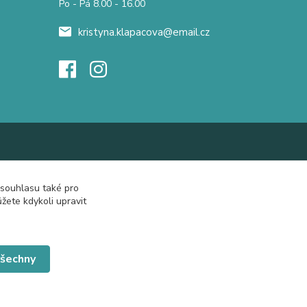
Po - Pá 8.00 - 16.00
kristyna.klapacova@email.cz
 souhlasu také pro
žete kdykoli upravit
všechny
Vytvořeno na
Eshop-rychle.cz