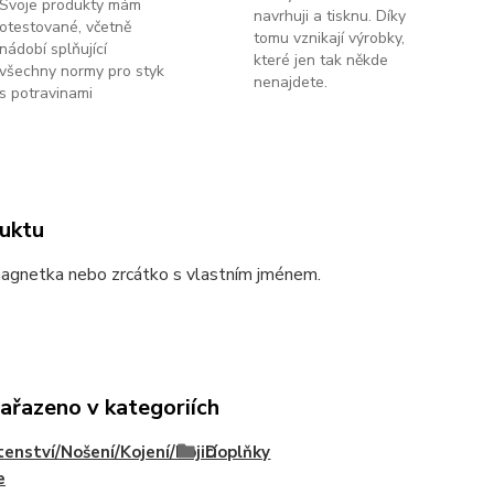
Svoje produkty mám
navrhuji a tisknu. Díky
otestované, včetně
tomu vznikají výrobky,
nádobí splňující
které jen tak někde
všechny normy pro styk
nenajdete.
s potravinami
uktu
magnetka nebo zrcátko s vlastním jménem.
zařazeno v kategoriích
enství/Nošení/Kojení/Kojicí
Doplňky
e