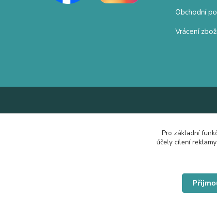
Obchodní p
Vrácení zbož
Pro základní funk
účely cílení reklam
Přijmo
© Copyright 2019 Hrdě nosím.cz