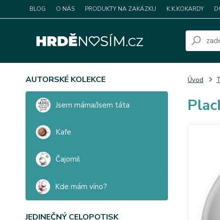
BLOG
O NÁS
PRODUKTY NA ZAKÁZKU
K.K.KOKARDY
D
AUTORSKÉ KOLEKCE
Úvod
T
Plac
Jsem máma/Jsem táta
Kafe
Čajomil
Kde mám víno?
JEDINEČNÝ CELOPOTISK