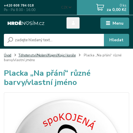
0
ks
+420 608 784 018
CZK
za
0,00 Kč
Po - Pá 8.00 - 16.00
Menu
Hledat
Úvod
Těhotenství/Nošení/Kojení/Kojicí korále
Placka „Na přání“ různé
barvy/vlastní jméno
Placka „Na přání“ různé
barvy/vlastní jméno