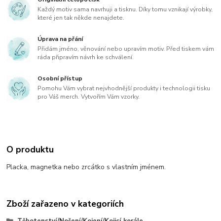
Každý motiv sama navrhuji a tisknu. Díky tomu vznikají výrobky,
které jen tak někde nenajdete.
Úprava na přání
Přidám jméno, věnování nebo upravím motiv. Před tiskem vám
ráda připravím návrh ke schválení.
Osobní přístup
Pomohu Vám vybrat nejvhodnější produkty i technologii tisku
pro Váš merch. Vytvořím Vám vzorky.
O produktu
Placka, magnetka nebo zrcátko s vlastním jménem.
Zboží zařazeno v kategoriích