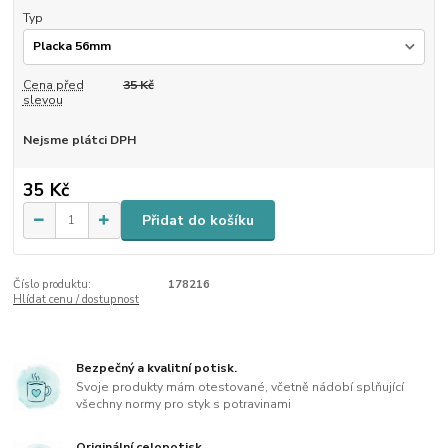
Typ
Cena před
35 Kč
slevou
Nejsme plátci DPH
35 Kč
Přidat do košíku
Číslo produktu:
178216
Hlídat cenu / dostupnost
Bezpečný a kvalitní potisk.
Svoje produkty mám otestované, včetně nádobí splňující
všechny normy pro styk s potravinami
Originální celopotisk