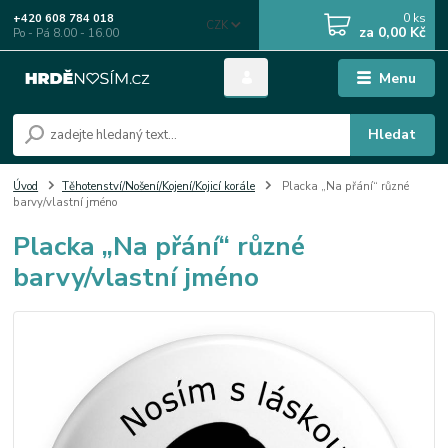
0
ks
+420 608 784 018
CZK
za
0,00 Kč
Po - Pá 8.00 - 16.00
Menu
Hledat
Úvod
Těhotenství/Nošení/Kojení/Kojicí korále
Placka „Na přání“ různé
barvy/vlastní jméno
Placka „Na přání“ různé
barvy/vlastní jméno