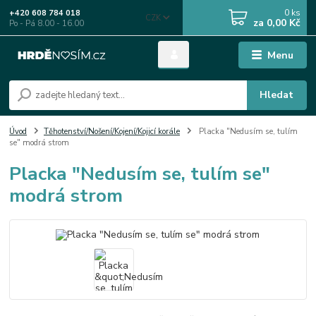
0
ks
+420 608 784 018
CZK
za
0,00 Kč
Po - Pá 8.00 - 16.00
Menu
Hledat
Úvod
Těhotenství/Nošení/Kojení/Kojicí korále
Placka "Nedusím se, tulím
se" modrá strom
Placka "Nedusím se, tulím se"
modrá strom