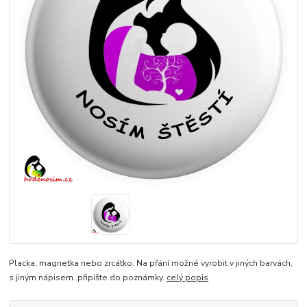
Placka, magnetka nebo zrcátko. Na přání možné vyrobit v jiných barvách,
s jiným nápisem..připište do poznámky.
celý popis