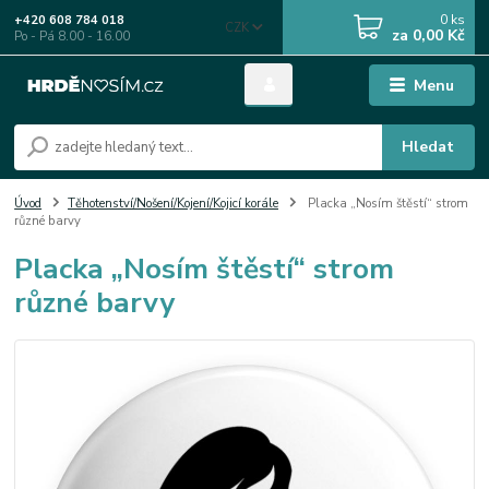
0
ks
+420 608 784 018
CZK
za
0,00 Kč
Po - Pá 8.00 - 16.00
Menu
Hledat
Úvod
Těhotenství/Nošení/Kojení/Kojicí korále
Placka „Nosím štěstí“ strom
různé barvy
Placka „Nosím štěstí“ strom
různé barvy