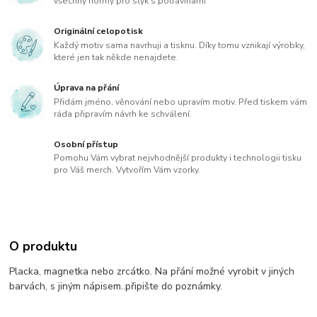
všechny normy pro styk s potravinami
Originální celopotisk
Každý motiv sama navrhuji a tisknu. Díky tomu vznikají výrobky,
které jen tak někde nenajdete.
Úprava na přání
Přidám jméno, věnování nebo upravím motiv. Před tiskem vám
ráda připravím návrh ke schválení.
Osobní přístup
Pomohu Vám vybrat nejvhodnější produkty i technologii tisku
pro Váš merch. Vytvořím Vám vzorky.
O produktu
Placka, magnetka nebo zrcátko. Na přání možné vyrobit v jiných
barvách, s jiným nápisem..připište do poznámky.