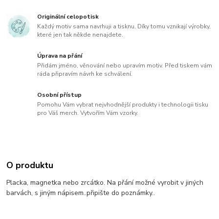
Originální celopotisk
Každý motiv sama navrhuji a tisknu. Díky tomu vznikají výrobky,
které jen tak někde nenajdete.
Úprava na přání
Přidám jméno, věnování nebo upravím motiv. Před tiskem vám
ráda připravím návrh ke schválení.
Osobní přístup
Pomohu Vám vybrat nejvhodnější produkty i technologii tisku
pro Váš merch. Vytvořím Vám vzorky.
O produktu
Placka, magnetka nebo zrcátko. Na přání možné vyrobit v jiných
barvách, s jiným nápisem..připište do poznámky..