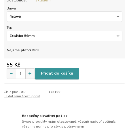
Dostupnost
skladem
Barva
Typ
Nejsme plátci DPH
55 Kč
Přidat do košíku
Číslo produktu:
178199
Hlídat cenu / dostupnost
Bezpečný a kvalitní potisk.
Svoje produkty mám otestované, včetně nádobí splňující
všechny normy pro styk s potravinami