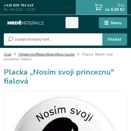
0
ks
+420 608 784 018
CZK
za
0,00 Kč
Po - Pá 8.00 - 16.00
Menu
Hledat
Úvod
Těhotenství/Nošení/Kojení/Kojicí korále
Placka „Nosím svoji
princeznu" fialová
Placka „Nosím svoji princeznu"
fialová