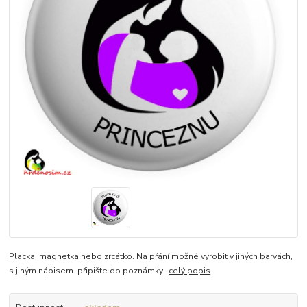
Placka, magnetka nebo zrcátko. Na přání možné vyrobit v jiných barvách,
s jiným nápisem..připište do poznámky..
celý popis