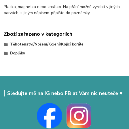
Placka, magnetka nebo zrcátko. Na přání možné vyrobit v jiných
barvách, s jiným nápisem..připište do poznámky..
Zboží zařazeno v kategoriích
Těhotenství/Nošení/Kojení/Kojicí korále
Doplňky
Sledujte mě na IG nebo FB ať Vám nic neuteče ♥