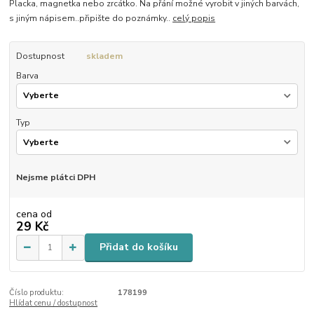
Placka, magnetka nebo zrcátko. Na přání možné vyrobit v jiných barvách,
s jiným nápisem..připište do poznámky..
celý popis
Dostupnost
skladem
Barva
Typ
Nejsme plátci DPH
cena od
29 Kč
Přidat do košíku
Číslo produktu:
178199
Hlídat cenu / dostupnost