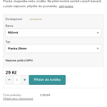
Placka, magnetka nebo zrcátko. Na přání možné vyrobit v jiných barvách,
s jiným nápisem..připište do poznámky..
celý popis
Dostupnost
skladem
Barva
Typ
Nejsme plátci DPH
29 Kč
Přidat do košíku
Číslo produktu:
178199
Hlídat cenu / dostupnost