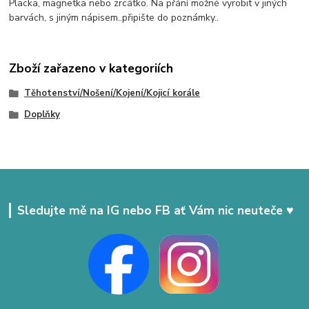
Placka, magnetka nebo zrcátko. Na přání možné vyrobit v jiných
barvách, s jiným nápisem..připište do poznámky..
Zboží zařazeno v kategoriích
Těhotenství/Nošení/Kojení/Kojicí korále
Doplňky
Sledujte mě na IG nebo FB ať Vám nic neuteče ♥