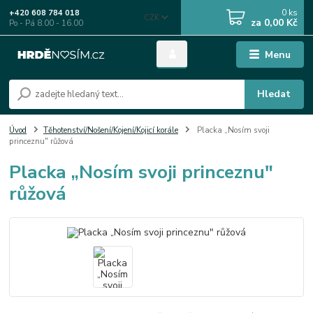
0
ks
+420 608 784 018
CZK
za
0,00 Kč
Po - Pá 8.00 - 16.00
Menu
Hledat
Úvod
Těhotenství/Nošení/Kojení/Kojicí korále
Placka „Nosím svoji
princeznu" růžová
Placka „Nosím svoji princeznu"
růžová