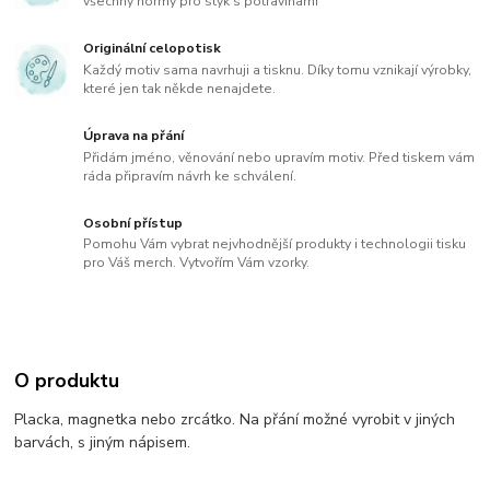
všechny normy pro styk s potravinami
Originální celopotisk
Každý motiv sama navrhuji a tisknu. Díky tomu vznikají výrobky,
které jen tak někde nenajdete.
Úprava na přání
Přidám jméno, věnování nebo upravím motiv. Před tiskem vám
ráda připravím návrh ke schválení.
Osobní přístup
Pomohu Vám vybrat nejvhodnější produkty i technologii tisku
pro Váš merch. Vytvořím Vám vzorky.
O produktu
Placka, magnetka nebo zrcátko. Na přání možné vyrobit v jiných
barvách, s jiným nápisem.