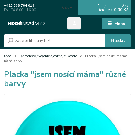
0
ks
+420 608 784 018
CZK
za
0,00 Kč
Po - Pá 8.00 - 16.00
Menu
Hledat
Úvod
Těhotenství/Nošení/Kojení/Kojicí korále
Placka "jsem nosící máma"
různé barvy
Placka "jsem nosící máma" různé
barvy