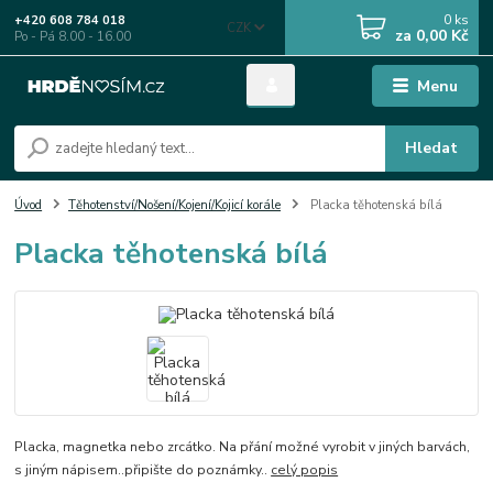
0
ks
+420 608 784 018
CZK
za
0,00 Kč
Po - Pá 8.00 - 16.00
Menu
Hledat
Úvod
Těhotenství/Nošení/Kojení/Kojicí korále
Placka těhotenská bílá
Placka těhotenská bílá
Placka, magnetka nebo zrcátko. Na přání možné vyrobit v jiných barvách,
s jiným nápisem..připište do poznámky..
celý popis