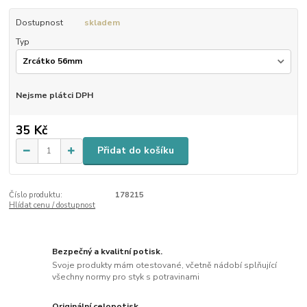
Dostupnost
skladem
Typ
Nejsme plátci DPH
35 Kč
Přidat do košíku
Číslo produktu:
178215
Hlídat cenu / dostupnost
Bezpečný a kvalitní potisk.
Svoje produkty mám otestované, včetně nádobí splňující
všechny normy pro styk s potravinami
Originální celopotisk