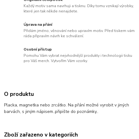
Každý motiv sama navrhuji a tisknu. Díky tomu vznikají výrobky,
které jen tak někde nenajdete.
Úprava na přání
Přidám jméno, věnování nebo upravím motiv. Před tiskem vám
ráda připravím návrh ke schválení.
Osobní přístup
Pomohu Vám vybrat nejvhodnější produkty i technologii tisku
pro Váš merch. Vytvořím Vám vzorky.
O produktu
Placka, magnetka nebo zrcátko. Na přání možné vyrobit v jiných
barvách, s jiným nápisem..připište do poznámky..
Zboží zařazeno v kategoriích