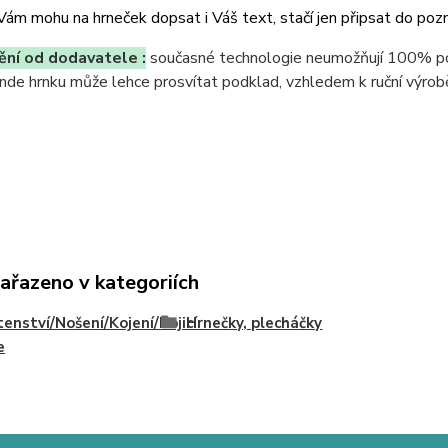
Vám mohu na hrneček dopsat i Váš text, stačí jen připsat do pozn
ní od dodavatele :
současné technologie neumožňují 100% pokr
jinde hrnku může lehce prosvítat podklad, vzhledem k ruční výrobě
zařazeno v kategoriích
enství/Nošení/Kojení/Kojicí
Hrnečky, plecháčky
e