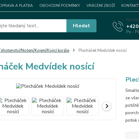
OPRAVA A PLATBA
OBCHODNÍ PODMÍNKY
VRÁCENÍ ZBOŽÍ
KONTAKT
Nevíte
Hledat
+420
Po - P
ěhotenství/Nošení/Kojení/Kojicí korále
Plecháček Medvídek nosící
háček Medvídek nosící
Plec
Smalto
ze vše
potišt
povrch
potisk 