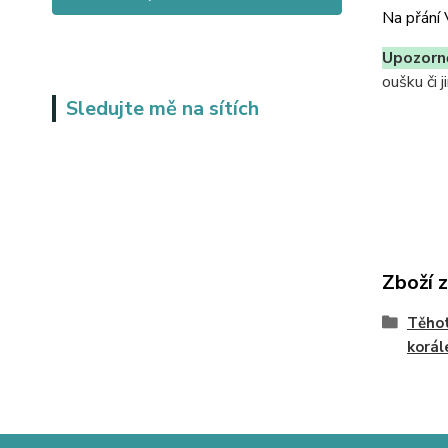
Na přání 
Upozorně
oušku či 
Sledujte mě na sítích
Zboží 
Těhot
korál