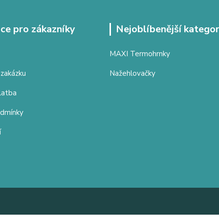
ce pro zákazníky
Nejoblíbenější kategor
MAXI Termohrnky
 zakázku
Nažehlovačky
latba
odmínky
í