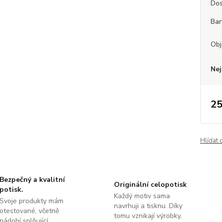
Dos
Bar
Obj
Nej
25
Hlídat 
Bezpečný a kvalitní
Originální celopotisk
potisk.
Každý motiv sama
Svoje produkty mám
navrhuji a tisknu. Díky
otestované, včetně
tomu vznikají výrobky,
nádobí splňující