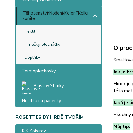
Samolepky na auto
Těhotenství/Nošení/Kojení/Kojicí
korále
Textil
Hrnečky, plecháčky
O prod
Doplňky
Smaltova
Termoplechovky
Jak je h
Hrnek je 
Plastové hrnky
této meto
Nosítka na panenky
Jaká je 
Všechny n
ROSETTES BY HRDĚ TVOŘÍM
Můj tip:
K.K.Kokardy