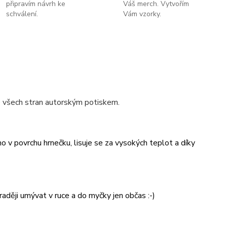
připravím návrh ke
Váš merch. Vytvořím
schválení.
Vám vzorky.
 všech stran autorským potiskem.
v povrchu hrnečku, lisuje se za vysokých teplot a díky
aději umývat v ruce a do myčky jen občas :-)