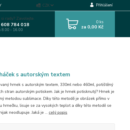
Přihlášení
Y
CZK
 si rady? Zavolejte.
0
ks
 608 784 018
za
0,00 Kč
á 8.00 - 16.00
háček s autorským textem
vaný hrnek s autorským textem, 330ml nebo 460ml, potištěný
ch stran autorským potiskem. Jak je hrnek potisknutý? Hrnek je
ěný metodou sublimace. Díky této metodě je obrázek přímo v
u hrnečku, lisuje se za vysokých teplot a díky této metodě se
nijak neodlupuje. Jaká je ...
celý popis