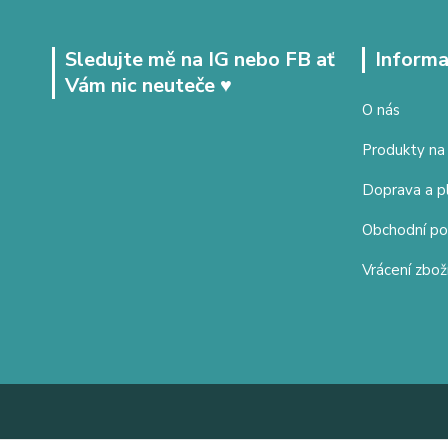
Sledujte mě na IG nebo FB ať
Informa
Vám nic neuteče ♥
O nás
Produkty na
Doprava a p
Obchodní p
Vrácení zbož