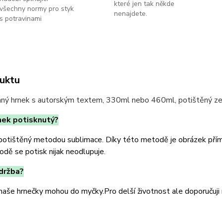
které jen tak někde
všechny normy pro styk
nenajdete.
s potravinami
uktu
ný hrnek s autorským textem, 330ml nebo 460ml, potištěný ze
rnek potisknutý?
potištěný metodou sublimace. Díky této metodě je obrázek přímo 
dě se potisk nijak neodlupuje.
údržba?
aše hrnečky mohou do myčky.Pro delší životnost ale doporučuji r