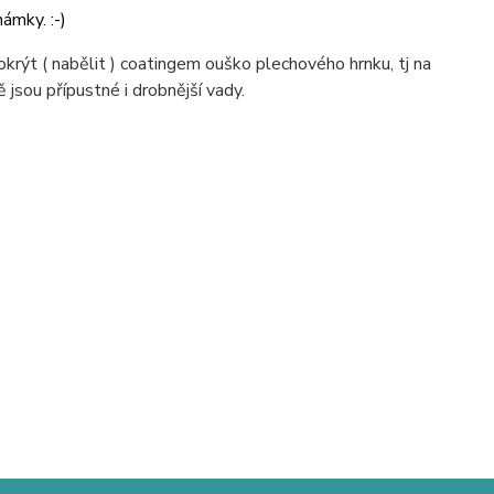
ámky. :-)
ýt ( nabělit ) coatingem ouško plechového hrnku, tj na
 jsou přípustné i drobnější vady.