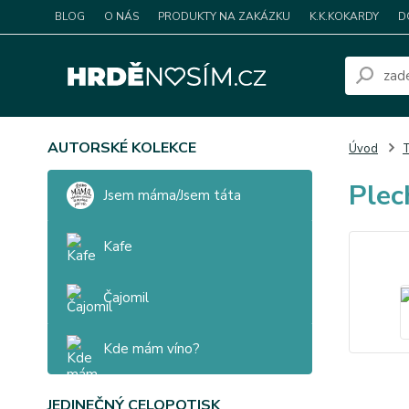
BLOG
O NÁS
PRODUKTY NA ZAKÁZKU
K.K.KOKARDY
D
AUTORSKÉ KOLEKCE
Úvod
T
Plec
Jsem máma/Jsem táta
Kafe
Čajomil
Kde mám víno?
JEDINEČNÝ CELOPOTISK