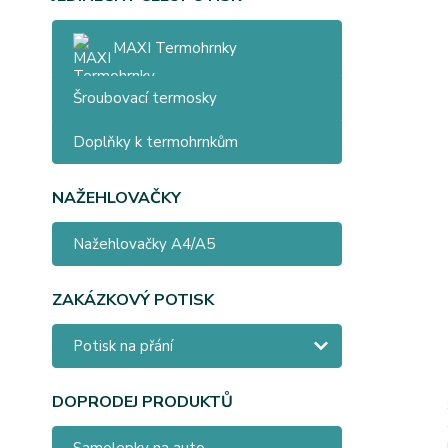
MAXI Termohrnky
Šroubovací termosky
Doplňky k termohrnkům
NAŽEHLOVAČKY
Nažehlovačky A4/A5
ZAKÁZKOVÝ POTISK
Potisk na přání
DOPRODEJ PRODUKTŮ