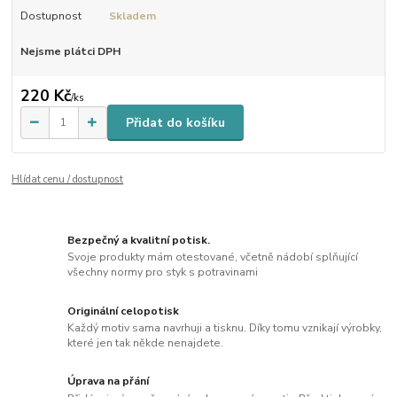
Dostupnost
Skladem
Nejsme plátci DPH
220 Kč
/
ks
Přidat do košíku
Hlídat cenu / dostupnost
Bezpečný a kvalitní potisk.
Svoje produkty mám otestované, včetně nádobí splňující
všechny normy pro styk s potravinami
Originální celopotisk
Každý motiv sama navrhuji a tisknu. Díky tomu vznikají výrobky,
které jen tak někde nenajdete.
Úprava na přání