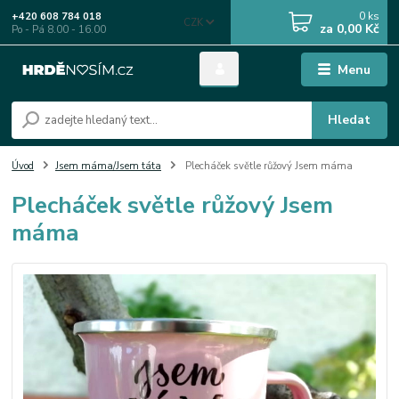
0
ks
+420 608 784 018
CZK
za
0,00 Kč
Po - Pá 8.00 - 16.00
Menu
Hledat
Úvod
Jsem máma/Jsem táta
Plecháček světle růžový Jsem máma
Plecháček světle růžový Jsem
máma