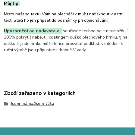
Můj tip:
Místo našeho textu Vám na plecháček můžu natisknout vlastní
text. Stačí ho jen připsat do poznámky při objednávání.
Upozornění od dodavatele :
současné technologie neumožňují
100% pokrýt ( nabělit ) coatingem ouško plechového hrnku, tj na
oušku či jinde hrnku může lehce prosvítat podklad, vzhledem k
ruční výrobě jsou přípustné i drobnější vady.
Zboží zařazeno v kategoriích
Jsem máma/Jsem táta