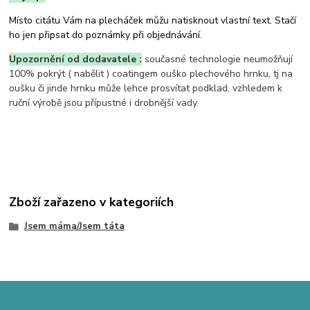
Místo citátu Vám na plecháček můžu natisknout vlastní text. Stačí
ho jen připsat do poznámky při objednávání.
Upozornění od dodavatele :
současné technologie neumožňují
100% pokrýt ( nabělit ) coatingem ouško plechového hrnku, tj na
oušku či jinde hrnku může lehce prosvítat podklad, vzhledem k
ruční výrobě jsou přípustné i drobnější vady.
Zboží zařazeno v kategoriích
Jsem máma/Jsem táta