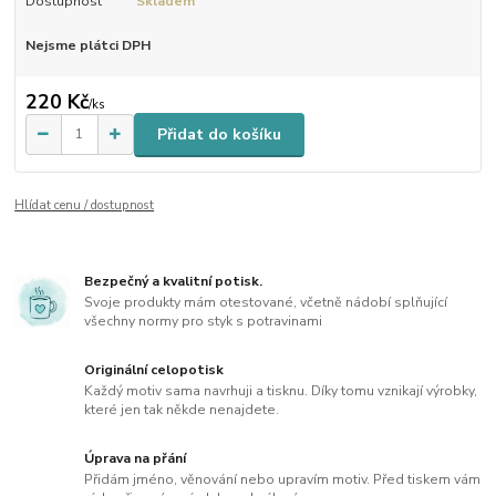
Dostupnost
Skladem
Nejsme plátci DPH
220 Kč
/
ks
Přidat do košíku
Hlídat cenu / dostupnost
Bezpečný a kvalitní potisk.
Svoje produkty mám otestované, včetně nádobí splňující
všechny normy pro styk s potravinami
Originální celopotisk
Každý motiv sama navrhuji a tisknu. Díky tomu vznikají výrobky,
které jen tak někde nenajdete.
Úprava na přání
Přidám jméno, věnování nebo upravím motiv. Před tiskem vám