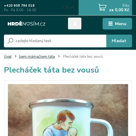
0
ks
+420 608 784 018
CZK
za
0,00 Kč
Po - Pá 8.00 - 16.00
Menu
Hledat
Úvod
Jsem máma/Jsem táta
Plecháček táta bez vousů
Plecháček táta bez vousů