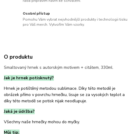
ráda připravím návrh ke schválení.
Osobní přístup
Pomohu Vám vybrat nejvhodnější produkty i technologii tisku
pro Váš merch. Vytvořím Vám vzorky.
O produktu
Smaltovaný hrnek s autorským motivem + citátem, 330ml.
Jak je hrnek potisknutý?
Hrnek je potištěný metodou sublimace. Díky této metodě je
obrázek přímo v povrchu hrnečku, lisuje se za vysokých teplot a
díky této metodě se potisk nijak neodlupuje.
Jaká je údržba?
Všechny naše hrnečky mohou do myčky.
Můj tip: