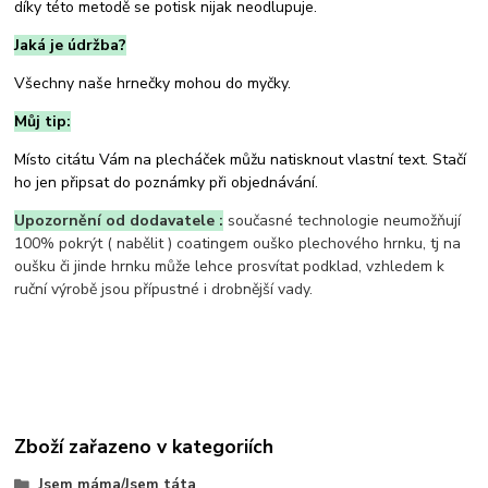
díky této metodě se potisk nijak neodlupuje.
Jaká je údržba?
Všechny naše hrnečky mohou do myčky.
Můj tip:
Místo citátu Vám na plecháček můžu natisknout vlastní text. Stačí
ho jen připsat do poznámky při objednávání.
Upozornění od dodavatele :
současné technologie neumožňují
100% pokrýt ( nabělit ) coatingem ouško plechového hrnku, tj na
oušku či jinde hrnku může lehce prosvítat podklad, vzhledem k
ruční výrobě jsou přípustné i drobnější vady.
Zboží zařazeno v kategoriích
Jsem máma/Jsem táta