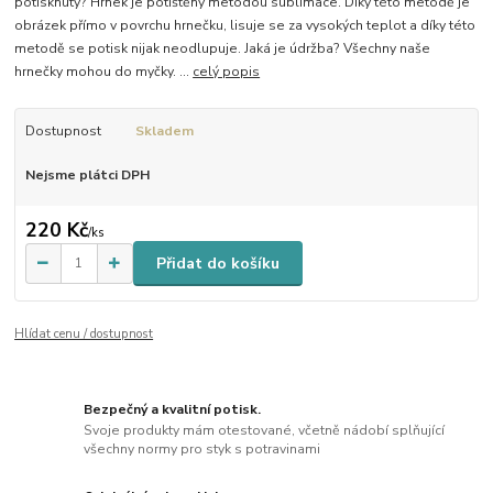
potisknutý? Hrnek je potištěný metodou sublimace. Díky této metodě je
obrázek přímo v povrchu hrnečku, lisuje se za vysokých teplot a díky této
metodě se potisk nijak neodlupuje. Jaká je údržba? Všechny naše
hrnečky mohou do myčky. ...
celý popis
Dostupnost
Skladem
Nejsme plátci DPH
220 Kč
/
ks
Přidat do košíku
Hlídat cenu / dostupnost
Bezpečný a kvalitní potisk.
Svoje produkty mám otestované, včetně nádobí splňující
všechny normy pro styk s potravinami