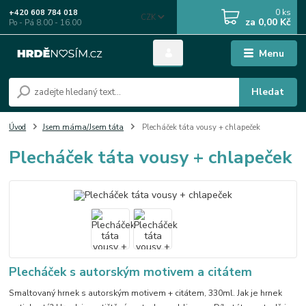
0
ks
+420 608 784 018
CZK
za
0,00 Kč
Po - Pá 8.00 - 16.00
Menu
Hledat
Úvod
Jsem máma/Jsem táta
Plecháček táta vousy + chlapeček
Plecháček táta vousy + chlapeček
Plecháček s autorským motivem a citátem
Smaltovaný hrnek s autorským motivem + citátem, 330ml. Jak je hrnek