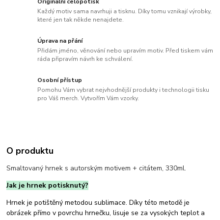
Originální celopotisk
Každý motiv sama navrhuji a tisknu. Díky tomu vznikají výrobky,
které jen tak někde nenajdete.
Úprava na přání
Přidám jméno, věnování nebo upravím motiv. Před tiskem vám
ráda připravím návrh ke schválení.
Osobní přístup
Pomohu Vám vybrat nejvhodnější produkty i technologii tisku
pro Váš merch. Vytvořím Vám vzorky.
O produktu
Smaltovaný hrnek s autorským motivem + citátem, 330ml.
Jak je hrnek potisknutý?
Hrnek je potištěný metodou sublimace. Díky této metodě je
obrázek přímo v povrchu hrnečku, lisuje se za vysokých teplot a