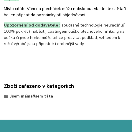
Místo citátu Vám na plecháček můžu natisknout vlastní text. Stačí
ho jen připsat do poznámky při objednávání.
Upozornění od dodavatele :
současné technologie neumožňují
100% pokrýt ( nabělit ) coatingem ouško plechového hrnku, tj na
oušku či jinde hrnku může lehce prosvítat podklad, vzhledem k
ruční výrobě jsou přípustné i drobnější vady.
Zboží zařazeno v kategoriích
Jsem máma/Jsem táta