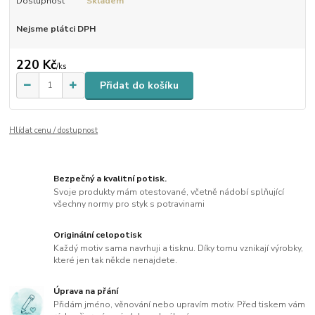
Dostupnost
Skladem
Nejsme plátci DPH
220 Kč
/
ks
Přidat do košíku
Hlídat cenu / dostupnost
Bezpečný a kvalitní potisk.
Svoje produkty mám otestované, včetně nádobí splňující
všechny normy pro styk s potravinami
Originální celopotisk
Každý motiv sama navrhuji a tisknu. Díky tomu vznikají výrobky,
které jen tak někde nenajdete.
Úprava na přání
Přidám jméno, věnování nebo upravím motiv. Před tiskem vám