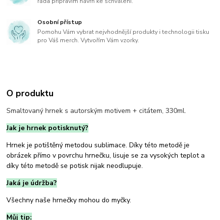
ráda připravím návrh ke schválení.
Osobní přístup
Pomohu Vám vybrat nejvhodnější produkty i technologii tisku
pro Váš merch. Vytvořím Vám vzorky.
O produktu
Smaltovaný hrnek s autorským motivem + citátem, 330ml.
Jak je hrnek potisknutý?
Hrnek je potištěný metodou sublimace. Díky této metodě je
obrázek přímo v povrchu hrnečku, lisuje se za vysokých teplot a
díky této metodě se potisk nijak neodlupuje.
Jaká je údržba?
Všechny naše hrnečky mohou do myčky.
Můj tip: