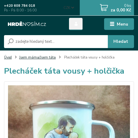
0
ks
+420 608 784 018
CZK
za
0,00 Kč
Po - Pá 8.00 - 16.00
Menu
Hledat
Úvod
Jsem máma/Jsem táta
Plecháček táta vousy + holčička
Plecháček táta vousy + holčička