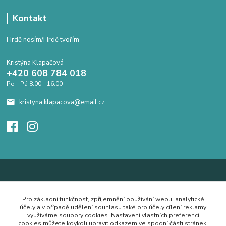
Kontakt
Hrdě nosím/Hrdě tvořím
Kristýna Klapačová
+420 608 784 018
Po - Pá 8.00 - 16.00
kristyna.klapacova@email.cz
Pro základní funkčnost, zpříjemnění používání webu, analytické
účely a v případě udělení souhlasu také pro účely cílení reklamy
využíváme soubory cookies. Nastavení vlastních preferencí
cookies můžete kdykoli upravit odkazem ve spodní části stránek.