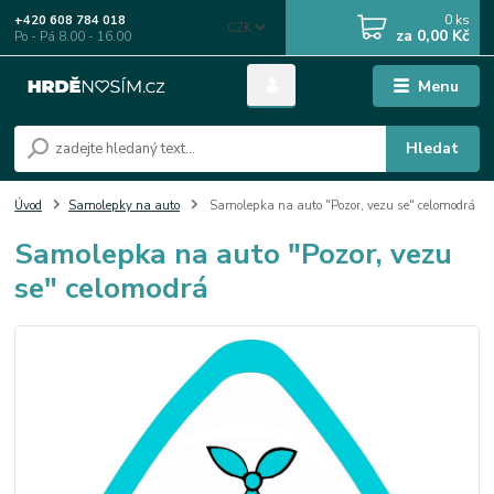
0
ks
+420 608 784 018
CZK
za
0,00 Kč
Po - Pá 8.00 - 16.00
Menu
Hledat
Úvod
Samolepky na auto
Samolepka na auto "Pozor, vezu se" celomodrá
Samolepka na auto "Pozor, vezu
se" celomodrá