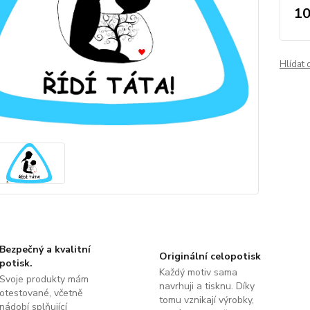
10
Hlídat 
Bezpečný a kvalitní
Originální celopotisk
potisk.
Každý motiv sama
Svoje produkty mám
navrhuji a tisknu. Díky
otestované, včetně
tomu vznikají výrobky,
nádobí splňující