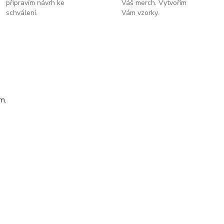
připravím návrh ke
Váš merch. Vytvořím
schválení.
Vám vzorky.
m.