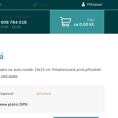
Přihlášení
Y
CZK
 si rady? Zavolejte.
0
ks
 608 784 018
za
0,00 Kč
á 8.00 - 16.00
á
pka na auto,rozměr 15x15 cm. Polaminovaná proti přírodním
.
celý popis
tupnost
skladem
sme plátci DPH