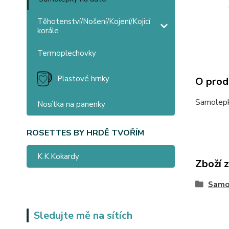
Těhotenství/Nošení/Kojení/Kojicí
korále
Termoplechovky
Plastové hrnky
O prod
Samolepk
Nosítka na panenky
ROSETTES BY HRDĚ TVOŘÍM
K.K.Kokardy
Zboží 
Samo
Sledujte mě na sítích