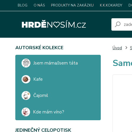
BLOG
O NÁS
PRODUKTY NA ZAKÁZKU
K.K.KOKARDY
D
AUTORSKÉ KOLEKCE
Úvod
S
Samo
Jsem máma/Jsem táta
Kafe
Čajomil
Kde mám víno?
JEDINEČNÝ CELOPOTISK