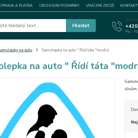
OPRAVA A PLATBA
OBCHODNÍ PODMÍNKY
VRÁCENÍ ZBOŽÍ
KONTAKT
Nevíte
Hledat
+420
Po - P
amolepky na auto
Samolepka na auto " Řídí táta "modrá
lepka na auto " Řídí táta "modr
Samole
vlivům
Dos
Nej