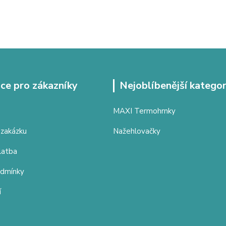
ce pro zákazníky
Nejoblíbenější kategor
MAXI Termohrnky
 zakázku
Nažehlovačky
latba
odmínky
í