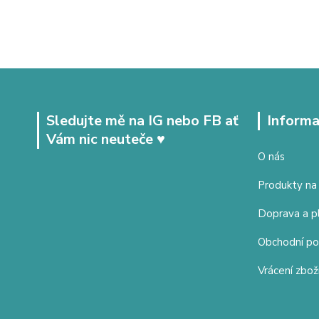
Sledujte mě na IG nebo FB ať
Informa
Vám nic neuteče ♥
O nás
Produkty na
Doprava a p
Obchodní p
Vrácení zbož