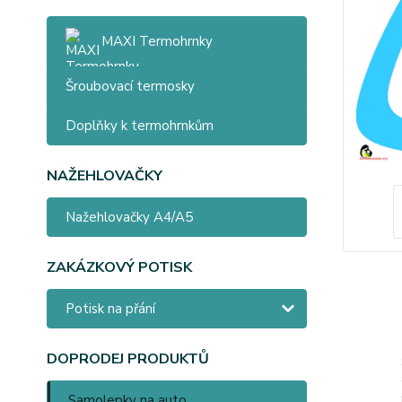
MAXI Termohrnky
Šroubovací termosky
Doplňky k termohrnkům
NAŽEHLOVAČKY
Nažehlovačky A4/A5
ZAKÁZKOVÝ POTISK
Potisk na přání
DOPRODEJ PRODUKTŮ
Samolepky na auto