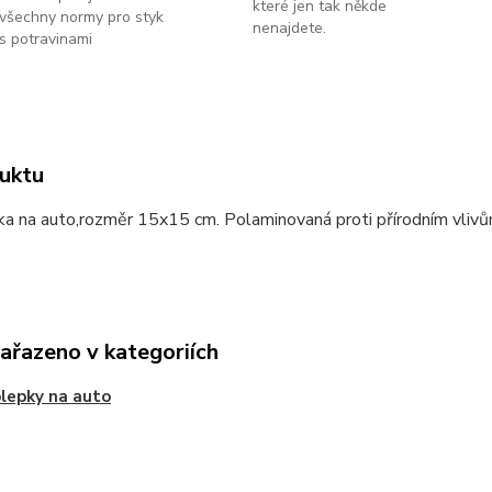
které jen tak někde
všechny normy pro styk
nenajdete.
s potravinami
uktu
a na auto,rozměr 15x15 cm. Polaminovaná proti přírodním vlivů
zařazeno v kategoriích
lepky na auto