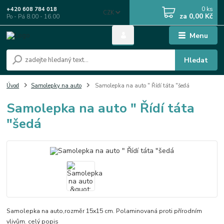
0
ks
+420 608 784 018
CZK
za
0,00 Kč
Po - Pá 8.00 - 16.00
Menu
Hledat
Úvod
Samolepky na auto
Samolepka na auto " Řídí táta "šedá
Samolepka na auto " Řídí táta
"šedá
Samolepka na auto,rozměr 15x15 cm. Polaminovaná proti přírodním
vlivům.
celý popis