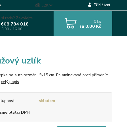
Přihlášení
Y
CZK
 si rady? Zavolejte.
0
ks
 608 784 018
za
0,00 Kč
á 8.00 - 16.00
žový uzlík
pka na auto,rozměr 15x15 cm. Polaminovaná proti přírodním
.
celý popis
tupnost
skladem
sme plátci DPH