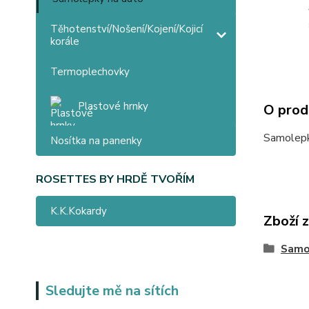
Těhotenství/Nošení/Kojení/Kojicí
korále
Termoplechovky
Plastové hrnky
O prod
Samolepk
Nosítka na panenky
ROSETTES BY HRDĚ TVOŘÍM
K.K.Kokardy
Zboží 
Samo
Sledujte mě na sítích