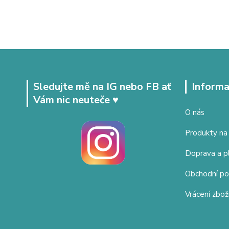
Sledujte mě na IG nebo FB ať
Informa
Vám nic neuteče ♥
O nás
Produkty na
Doprava a p
Obchodní p
Vrácení zbož