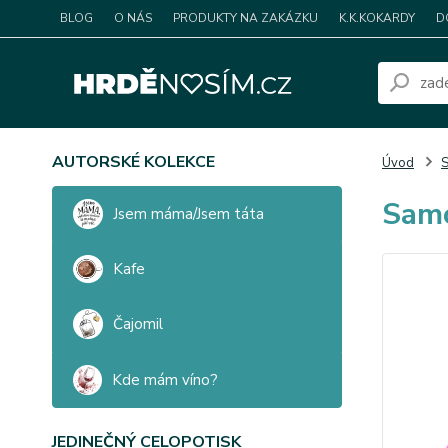
BLOG
O NÁS
PRODUKTY NA ZAKÁZKU
K.K.KOKARDY
D
AUTORSKÉ KOLEKCE
Úvod
S
Samo
Jsem máma/Jsem táta
Kafe
Čajomil
Kde mám víno?
JEDINEČNÝ CELOPOTISK