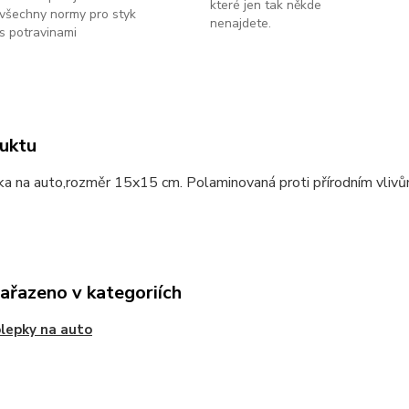
které jen tak někde
všechny normy pro styk
nenajdete.
s potravinami
uktu
a na auto,rozměr 15x15 cm. Polaminovaná proti přírodním vlivů
zařazeno v kategoriích
lepky na auto