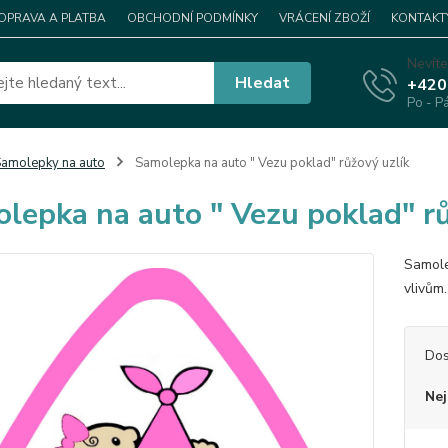
OPRAVA A PLATBA
OBCHODNÍ PODMÍNKY
VRÁCENÍ ZBOŽÍ
KONTAKT
Nevíte
Hledat
+420
Po - P
amolepky na auto
Samolepka na auto " Vezu poklad" růžový uzlík
lepka na auto " Vezu poklad" rů
Samole
vlivům
Dos
Nej