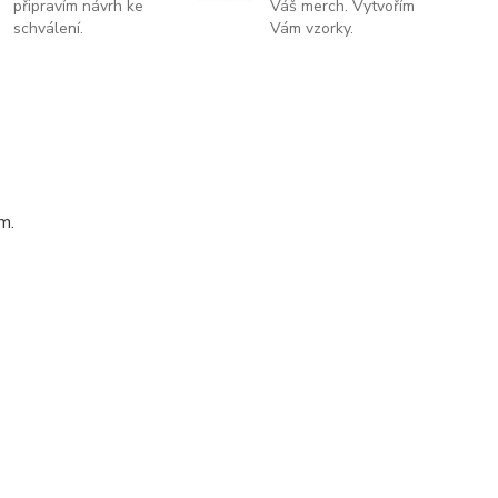
připravím návrh ke
Váš merch. Vytvořím
schválení.
Vám vzorky.
m.