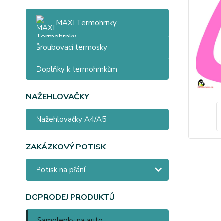
MAXI Termohrnky
Šroubovací termosky
Doplňky k termohrnkům
NAŽEHLOVAČKY
Nažehlovačky A4/A5
ZAKÁZKOVÝ POTISK
Potisk na přání
DOPRODEJ PRODUKTŮ
Samolepky na auto