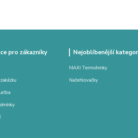
ce pro zákazníky
Nejoblíbenější kategor
MAXI Termohrnky
 zakázku
Nažehlovačky
latba
odmínky
í