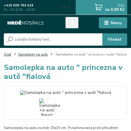
0
ks
+420 608 784 018
CZK
za
0,00 Kč
Po - Pá 8.00 - 16.00
Menu
Hledat
Úvod
Samolepky na auto
Samolepka na auto " princezna v autě "fialová
Samolepka na auto " princezna v
autě "fialová
Samolepka na auto,rozměr 15x15 cm. Polaminovaná proti přírodním