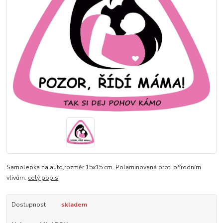
Samolepka na auto,rozměr 15x15 cm. Polaminovaná proti přírodním
vlivům.
celý popis
Dostupnost
skladem