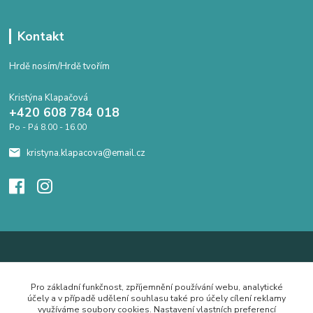
Kontakt
Hrdě nosím/Hrdě tvořím
Kristýna Klapačová
+420 608 784 018
Po - Pá 8.00 - 16.00
kristyna.klapacova@email.cz
Pro základní funkčnost, zpříjemnění používání webu, analytické
účely a v případě udělení souhlasu také pro účely cílení reklamy
využíváme soubory cookies. Nastavení vlastních preferencí