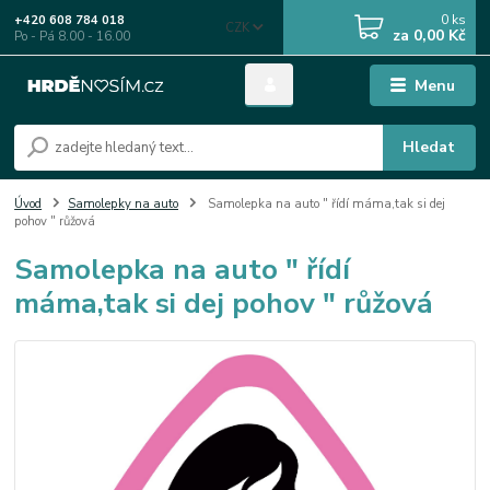
0
ks
+420 608 784 018
CZK
za
0,00 Kč
Po - Pá 8.00 - 16.00
Menu
Hledat
Úvod
Samolepky na auto
Samolepka na auto " řídí máma,tak si dej
pohov " růžová
Samolepka na auto " řídí
máma,tak si dej pohov " růžová