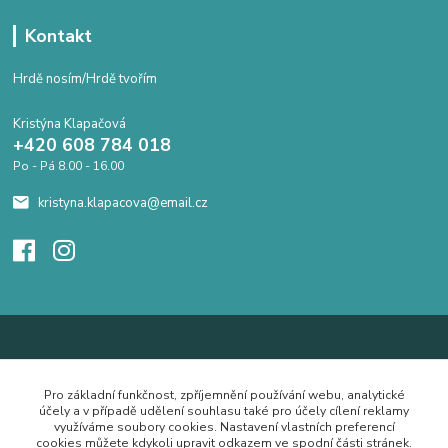
Kontakt
Hrdě nosím/Hrdě tvořím
Kristýna Klapačová
+420 608 784 018
Po - Pá 8.00 - 16.00
kristyna.klapacova@email.cz
Pro základní funkčnost, zpříjemnění používání webu, analytické
účely a v případě udělení souhlasu také pro účely cílení reklamy
využíváme soubory cookies. Nastavení vlastních preferencí
cookies můžete kdykoli upravit odkazem ve spodní části stránek.