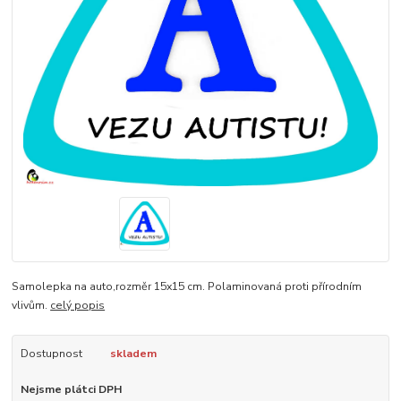
Samolepka na auto,rozměr 15x15 cm. Polaminovaná proti přírodním
vlivům.
celý popis
Dostupnost
skladem
Nejsme plátci DPH