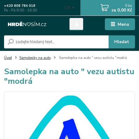
0
ks
+420 608 784 018
CZK
za
0,00 Kč
Po - Pá 8.00 - 16.00
Menu
Hledat
Úvod
Samolepky na auto
Samolepka na auto " vezu autistu "modrá
Samolepka na auto " vezu autistu
"modrá