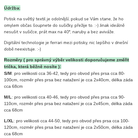
Údržba:
Potisk na světlý textil je odolnější, pokud se Vám stane, že ho
omylem občas šoupnete do sušičky, přežije to. :-) Jinak ideálně
nesušit v sušičce, prát max na 40°, naruby a bez aviváže.
Digitální technologie je ferrari mezi potisky, nic lepšího v dnešní
době neexistuje. :-)
Rozměry ( pro správný výběr velikosti doporučujeme změřit
trička, která běžně nosíte ):
S/M
: pro velikosti cca 36-42, tedy pro obvod přes prsa cca 80-
100cm, rozměr přes prsa bez natažení je cca 2x40cm, délka záda
cca 68cm
M/L
: pro velikosti cca 40-46, tedy pro obvod přes prsa cca 90-
110cm, rozměr přes prsa bez natažení je cca 2x45cm, délka záda
cca 68cm
L/XL
: pro velikosti cca 44-50, tedy pro obvod přes prsa cca 100-
120cm, rozměr přes prsa bez natažení je cca 2x50cm, délka záda
cca 68cm