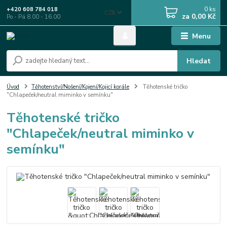
0
ks
+420 608 784 018
CZK
za
0,00 Kč
Po - Pá 8.00 - 16.00
Menu
Hledat
Úvod
Těhotenství/Nošení/Kojení/Kojicí korále
Těhotenské tričko
"Chlapeček/neutral miminko v semínku"
Těhotenské tričko
"Chlapeček/neutral miminko v
semínku"