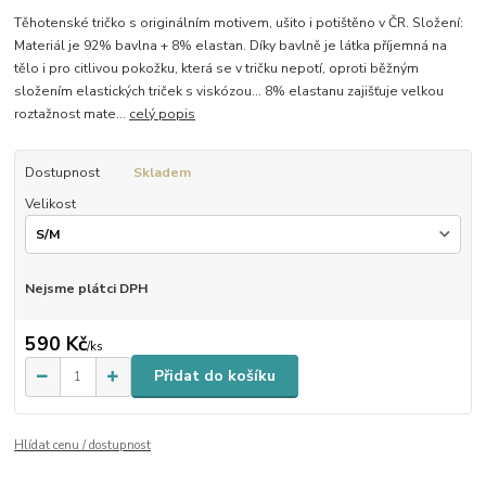
Těhotenské tričko s originálním motivem, ušito i potištěno v ČR. Složení:
Materiál je 92% bavlna + 8% elastan. Díky bavlně je látka příjemná na
tělo i pro citlivou pokožku, která se v tričku nepotí, oproti běžným
složením elastických triček s viskózou... 8% elastanu zajišťuje velkou
roztažnost mate...
celý popis
Dostupnost
Skladem
Velikost
Nejsme plátci DPH
590 Kč
/
ks
Přidat do košíku
Hlídat cenu / dostupnost