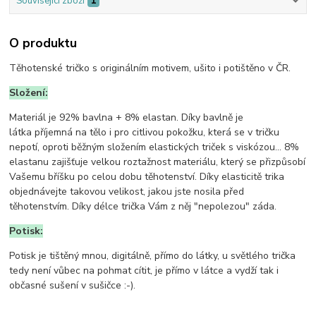
Související zboží
1
O produktu
Těhotenské tričko s originálním motivem, ušito i potištěno v ČR.
Složení:
Materiál je 92% bavlna + 8% elastan. Díky bavlně je
látka příjemná na tělo i pro citlivou pokožku, která se v tričku
nepotí, oproti běžným složením elastických triček s viskózou... 8%
elastanu zajišťuje velkou roztažnost materiálu, který se přizpůsobí
Vašemu bříšku po celou dobu těhotenství. Díky elasticitě trika
objednávejte takovou velikost, jakou jste nosila před
těhotenstvím. Díky délce trička Vám z něj "nepolezou" záda.
Potisk:
Potisk je tištěný mnou, digitálně, přímo do látky, u světlého trička
tedy není vůbec na pohmat cítit, je přímo v látce a vydží tak i
občasné sušení v sušičce :-).