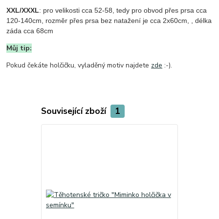
XXL/XXXL
: pro velikosti cca 52-58, tedy pro obvod přes prsa cca
120-140cm, rozměr přes prsa bez natažení je cca 2x60cm, , délka
záda cca 68cm
Můj tip:
Pokud čekáte holčičku, vyladěný motiv najdete
zde
:-).
Související zboží
1