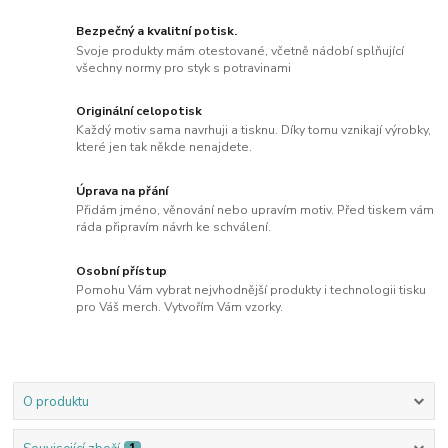
Bezpečný a kvalitní potisk.
Svoje produkty mám otestované, včetně nádobí splňující
všechny normy pro styk s potravinami
Originální celopotisk
Každý motiv sama navrhuji a tisknu. Díky tomu vznikají výrobky,
které jen tak někde nenajdete.
Úprava na přání
Přidám jméno, věnování nebo upravím motiv. Před tiskem vám
ráda připravím návrh ke schválení.
Osobní přístup
Pomohu Vám vybrat nejvhodnější produkty i technologii tisku
pro Váš merch. Vytvořím Vám vzorky.
O produktu