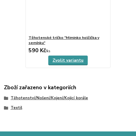
Těhotenské tričko "Miminko holčička v
semínku"
590 Kč
na objednání
/
ks
Zvolit variantu
Zboží zařazeno v kategoriích
Těhotenství/Nošení/Kojení/Kojicí korále
Textil