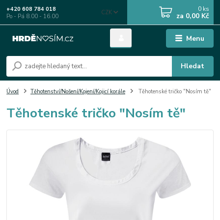
0
ks
+420 608 784 018
CZK
za
0,00 Kč
Po - Pá 8.00 - 16.00
Menu
Hledat
Úvod
Těhotenství/Nošení/Kojení/Kojicí korále
Těhotenské tričko "Nosím tě"
Těhotenské tričko "Nosím tě"