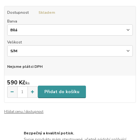
Dostupnost
Skladem
Barva
Velikost
Nejsme plátci DPH
590 Kč
/
ks
Přidat do košíku
Hlídat cenu / dostupnost
Bezpečný a kvalitní potisk.
Svoje produkty mám otestované, včetně nádobí splňující