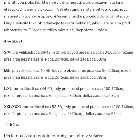
pro citlivou pokožku, která se v tričku nepotí, oproti běžným složením
elastických triček s viskózou... 8% elastanu zajišťuje velkou roztažnost
materiálu, který se přizpůsobí Vašemu bříšku po celou dobu těhotenství.
Díky elasticitě trika objednávejte takovou velikost, jakou jste nosila před
těhotenstvím. Díky délce trička Vám z něj "nepolezou" záda.
4 velikosti
S/M
: pro velikosti cca 36-42, tedy pro obvod přes prsa cca 80-100cm, rozměr
přes prsa bez natažení je cca 2x40cm, délka záda cca 68cm
M/L
: pro velikosti cca 40-46, tedy pro obvod přes prsa cca 90-110cm, rozměr
přes prsa bez natažení je cca 2x45cm, délka záda cca 68cm
L/XL
: pro velikosti cca 44-50, tedy pro obvod přes prsa cca 100-120cm,
rozměr přes prsa bez natažení je cca 2x50cm, délka záda cca 68cm
XXL/XXXL
: pro velikosti cca 52-58, tedy pro obvod přes prsa cca 120-140cm,
rozměr přes prsa bez natažení je cca 2x60cm, , délka záda cca 68cm
Údržba:
Perte na nízkou teplotu, naruby, nesušte v sušičce.