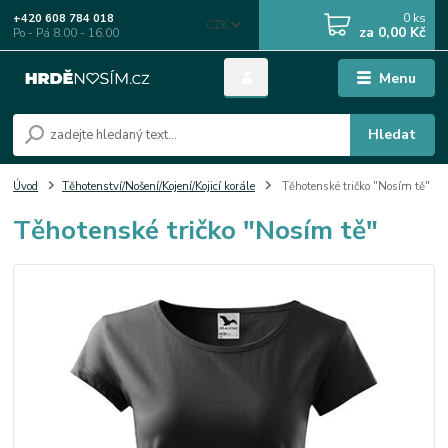
0
ks
+420 608 784 018
CZK
za
0,00 Kč
Po - Pá 8.00 - 16.00
Menu
Hledat
Úvod
Těhotenství/Nošení/Kojení/Kojicí korále
Těhotenské tričko "Nosím tě"
Těhotenské tričko "Nosím tě"