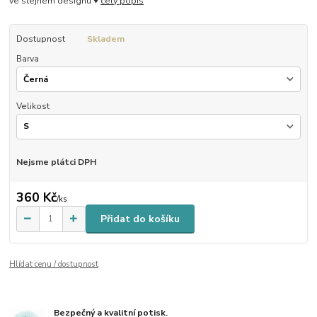
ve stejném designu ♥
celý popis
Dostupnost
Skladem
Barva
Velikost
Nejsme plátci DPH
360 Kč
/
ks
Přidat do košíku
Hlídat cenu / dostupnost
Bezpečný a kvalitní potisk.