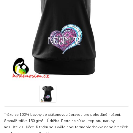
Tričko ze 100% bavlny se silikonovou úpravou pro pohodlné nošení.
Gramáž trička 150 g/m². Údržba: Perte na nízkou teplotu, naruby,
nesušte v sušičce. K tričku se skvěle hodí termoplechovka nebo hrneček