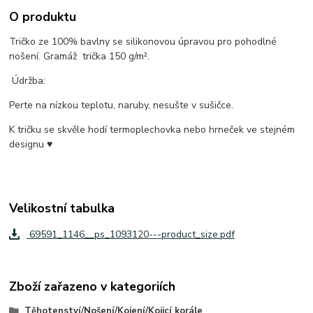
O produktu
Tričko ze 100% bavlny se silikonovou úpravou pro pohodlné
nošení. Gramáž trička 150 g/m².
Údržba:
Perte na nízkou teplotu, naruby, nesušte v sušičce.
K tričku se skvěle hodí termoplechovka nebo hrneček ve stejném
designu ♥
Velikostní tabulka
69591_1146__ps_1093120---product_size.pdf
Zboží zařazeno v kategoriích
Těhotenství/Nošení/Kojení/Kojicí korále