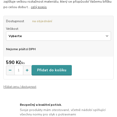
zajišťuje velkou roztažnost materiálu, který se přizpůsobí Vašemu bříšku
po celou dobu t...
celý popis
Dostupnost
na objednání
Velikost
Nejsme plátci DPH
590 Kč
/
ks
Přidat do košíku
Hlídat cenu / dostupnost
Bezpečný a kvalitní potisk.
Svoje produkty mám otestované, včetně nádobí splňující
všechny normy pro styk s potravinami