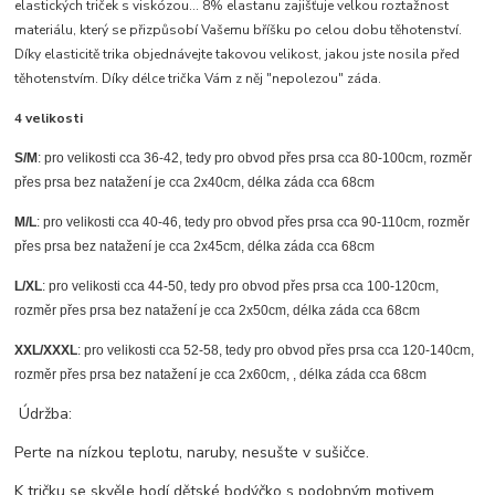
elastických triček s viskózou... 8% elastanu zajišťuje velkou roztažnost
materiálu, který se přizpůsobí Vašemu bříšku po celou dobu těhotenství.
Díky elasticitě trika objednávejte takovou velikost, jakou jste nosila před
těhotenstvím. Díky délce trička Vám z něj "nepolezou" záda.
4 velikosti
S/M
: pro velikosti cca 36-42, tedy pro obvod přes prsa cca 80-100cm, rozměr
přes prsa bez natažení je cca 2x40cm, délka záda cca 68cm
M/L
: pro velikosti cca 40-46, tedy pro obvod přes prsa cca 90-110cm, rozměr
přes prsa bez natažení je cca 2x45cm, délka záda cca 68cm
L/XL
: pro velikosti cca 44-50, tedy pro obvod přes prsa cca 100-120cm,
rozměr přes prsa bez natažení je cca 2x50cm, délka záda cca 68cm
XXL/XXXL
: pro velikosti cca 52-58, tedy pro obvod přes prsa cca 120-140cm,
rozměr přes prsa bez natažení je cca 2x60cm, , délka záda cca 68cm
Údržba:
Perte na nízkou teplotu, naruby, nesušte v sušičce.
K tričku se skvěle hodí dětské bodýčko s podobným motivem