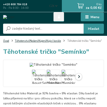
0
ks
+420 608 784 018
CZK
za
0,00 Kč
Po - Pá 8.00 - 16.00
Menu
Hledat
Úvod
Těhotenství/Nošení/Kojení/Kojicí korále
Těhotenské tričko "Semínko"
Těhotenské tričko "Semínko"
Těhotenské triko Materiál je 92% bavlna + 8% elastan. Díky bavlně je
látka příjemná na tělo i pro citlivou pokožku, která se v tričku nepotí,
oproti běžným složením elastických triček s viskózou... 8% elastanu