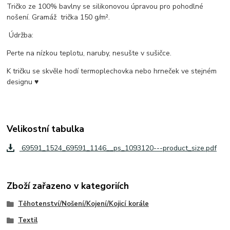
Tričko ze 100% bavlny se silikonovou úpravou pro pohodlné
nošení. Gramáž trička 150 g/m².
Údržba:
Perte na nízkou teplotu, naruby, nesušte v sušičce.
K tričku se skvěle hodí termoplechovka nebo hrneček ve stejném
designu ♥
Velikostní tabulka
69591_1524_69591_1146__ps_1093120---product_size.pdf
Zboží zařazeno v kategoriích
Těhotenství/Nošení/Kojení/Kojicí korále
Textil