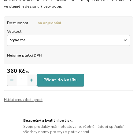
ve stejném designu ♥
celý popis
Dostupnost
na objednání
Velikost
Nejsme plátci DPH
360 Kč
/
ks
Přidat do košíku
Hlídat cenu / dostupnost
Bezpečný a kvalitní potisk.
Svoje produkty mám otestované, včetně nádobí splňující
všechny normy pro styk s potravinami