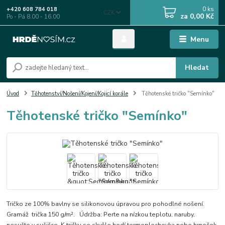
0
ks
+420 608 784 018
CZK
za
0,00 Kč
Po - Pá 8.00 - 16.00
Menu
Hledat
Úvod
Těhotenství/Nošení/Kojení/Kojicí korále
Těhotenské tričko "Semínko"
Těhotenské tričko "Semínko"
Tričko ze 100% bavlny se silikonovou úpravou pro pohodlné nošení.
Gramáž trička 150 g/m². Údržba: Perte na nízkou teplotu, naruby,
nesušte v sušičce. K tričku se skvěle hodí termoplechovka nebo hrneček